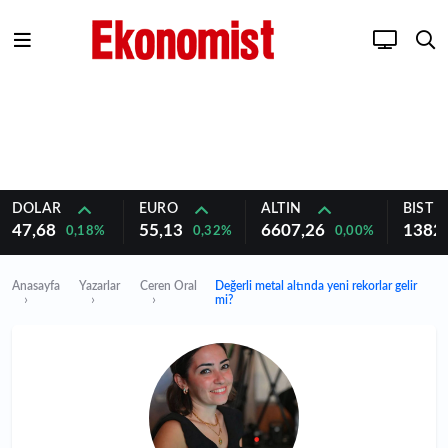
DOLAR
EURO
ALTIN
BIST 1
47,68
55,13
6607,26
1382
0,18%
0,32%
0,00%
Anasayfa
Yazarlar
Ceren Oral
Değerli metal altında yeni rekorlar gelir
mi?