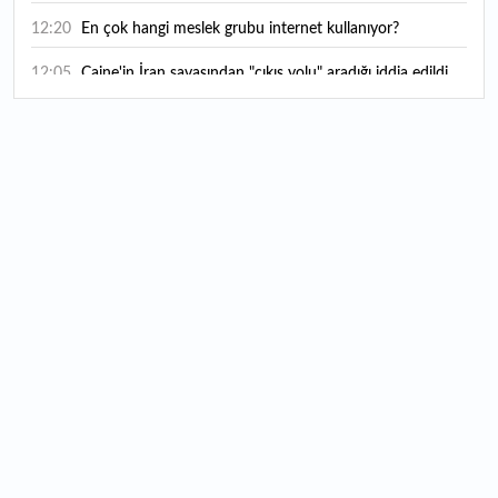
12:20
En çok hangi meslek grubu internet kullanıyor?
12:05
Caine'in İran savaşından "çıkış yolu" aradığı iddia edildi
11:54
"Esnaf ve sanatkara bu yılın ilk yarısında yaklaşık 75
milyar lira finansman sağladık"
11:52
Yaratıcılık ve ticaret bir araya geldi: İşte İstanbul'un yeni
girişimcilik alanı
11:35
Alarko Holding'den stratejik satın alma: Carrier'ın
paylarının tamamını devralıyor
11:34
Turizmcilerin yüzünü güldüren hareketlilik: Festival
bölgeye canlılık getirdi
11:23
Küresel piyasalarda yeni haftada takip edilecek 4 gelişme
hangileri olacak?