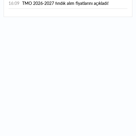
16:09
TMO 2026-2027 fındık alım fiyatlarını açıkladı!
15:59
Bankacılık sektörünün toplam mevduatı geriledi
15:07
Yabancı yatırımcı hissede satışa döndü
14:39
KKM'de düşüş sürüyor: Bakiye 157 milyon liraya geriledi
14:29
Türkiye'de her 4 kişiden 3'ü internet bankacılığı
kullanıyor
14:26
Türkiye'nin 2026 dijital karnesi: En çok kullanılan ilk 3
uygulama hangileri oldu?