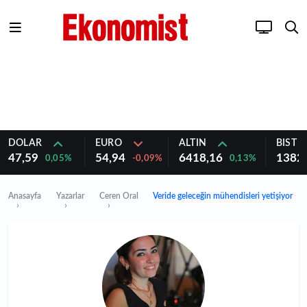
DOLAR
EURO
ALTIN
BIST 1
47,59
54,94
6418,16
1382
0,05%
-0,09%
0,13%
Anasayfa
Yazarlar
Ceren Oral
Veride geleceğin mühendisleri yetişiyor