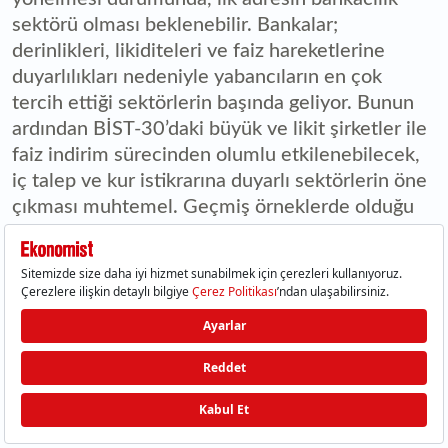
sektörü olması beklenebilir. Bankalar;
derinlikleri, likiditeleri ve faiz hareketlerine
duyarlılıkları nedeniyle yabancıların en çok
tercih ettiği sektörlerin başında geliyor. Bunun
ardından BİST-30’daki büyük ve likit şirketler ile
faiz indirim sürecinden olumlu etkilenebilecek,
iç talep ve kur istikrarına duyarlı sektörlerin öne
çıkması muhtemel. Geçmiş örneklerde olduğu
gibi, yabancı girişlerinin ilk etkisi genellikle
piyasanın lokomotifi konumundaki büyük
sermayeli ve yüksek likiditeli hisselerde
hissedilir.
WhatsApp ile paylaş
Facebook ile paylaş
Twitter ile paylaş