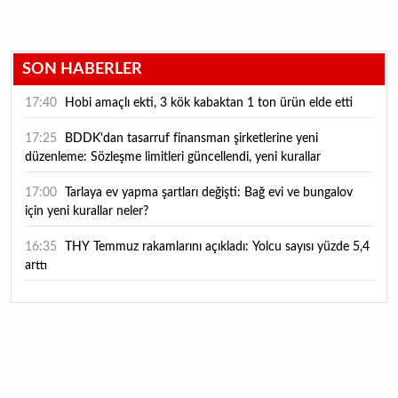
SON HABERLER
17:40
Hobi amaçlı ekti, 3 kök kabaktan 1 ton ürün elde etti
17:25
BDDK'dan tasarruf finansman şirketlerine yeni
düzenleme: Sözleşme limitleri güncellendi, yeni kurallar
yürürlüğe girdi
17:00
Tarlaya ev yapma şartları değişti: Bağ evi ve bungalov
için yeni kurallar neler?
16:35
THY Temmuz rakamlarını açıkladı: Yolcu sayısı yüzde 5,4
arttı
16:27
Piyasaların beklediği veri geldi: ABD tarım dışı istihdam
rakamları açıklandı
16:24
Çitlekçi halka arz oluyor: Talep toplama tarihi ve hisse
fiyatı belli oldu