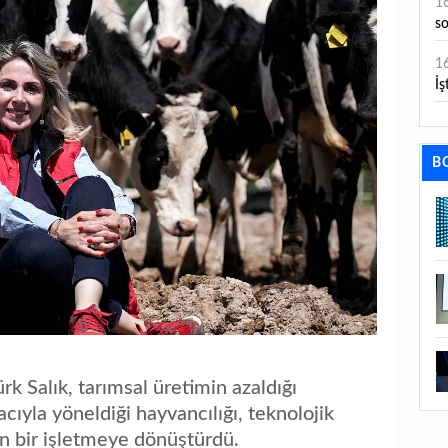
1
s
1
İş
1
aç
B
1
ge
1
1
li
1
ba
rk Salık, tarımsal üretimin azaldığı
1
ıyla yöneldiği hayvancılığı, teknolojik
ku
n bir işletmeye dönüştürdü.