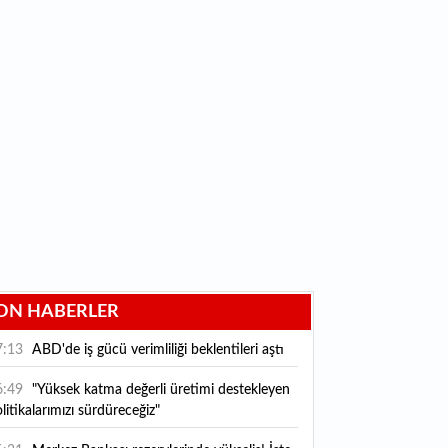
ON HABERLER
7:13
ABD'de iş gücü verimliliği beklentileri aştı
6:49
"Yüksek katma değerli üretimi destekleyen
litikalarımızı sürdüreceğiz"