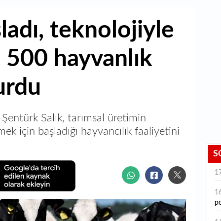
ladı, teknolojiyle
n 500 hayvanlık
urdu
 Şentürk Salık, tarımsal üretimin
k için başladığı hayvancılık faaliyetini
S
1
1
po