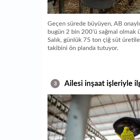
Geçen sürede büyüyen, AB onaylı v
bugün 2 bin 200'ü sağmal olmak ü
Salık, günlük 75 ton çiğ süt üretil
takibini ön planda tutuyor.
Ailesi inşaat işleriyle i
3