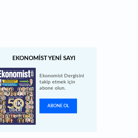
Bewen Enerji halka arzı ileri bir
tarihe ertelendi
Ekonomist Dergisini
takip etmek için
abone olun.
ABONE OL