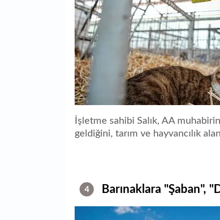
İşletme sahibi Salık, AA muhabirine
geldiğini, tarım ve hayvancılık alan
Barınaklara "Şaban", "Da
4