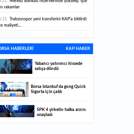
6:21
Merkez Bankası rezervlerinde yükseliş! İşte
on rakamlar
6:11
Trabzonspor yeni transferini KAP'a bildirdi:
te maliyeti...
6:09
TMO 2026-2027 fındık alım fiyatlarını
ıkladı!
ORSA HABERLERİ
KAP HABER
5:59
Bankacılık sektörünün toplam mevduatı
riledi
Yabancı yatırımcı hissede
satışa döndü
5:07
Yabancı yatırımcı hissede satışa döndü
4:39
KKM'de düşüş sürüyor: Bakiye 157 milyon
Borsa İstanbul'da gong Quick
Sigorta için çaldı
raya geriledi
4:29
Türkiye'de her 4 kişiden 3'ü internet
SPK 4 şirketin halka arzını
nkacılığı kullanıyor
onayladı
4:26
Türkiye'nin 2026 dijital karnesi: En çok
llanılan ilk 3 uygulama hangileri oldu?
Borsada hisseleri yüzde 375