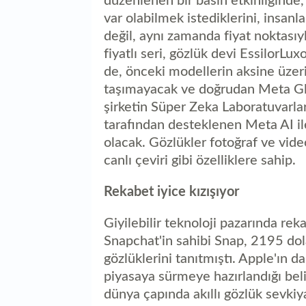
düzenlenen bir basın etkinliğinde,
var olabilmek istediklerini, insanla
değil, aynı zamanda fiyat noktasıyl
fiyatlı seri, gözlük devi EssilorLu
de, önceki modellerin aksine üze
taşımayacak ve doğrudan Meta Glas
şirketin Süper Zeka Laboratuvarla
tarafından desteklenen Meta AI il
olacak. Gözlükler fotoğraf ve vi
canlı çeviri gibi özelliklere sahip.
Rekabet iyice kızışıyor
Giyilebilir teknoloji pazarında rek
Snapchat'in sahibi Snap, 2195 dolar
gözlüklerini tanıtmıştı. Apple'ın da
piyasaya sürmeye hazırlandığı belir
dünya çapında akıllı gözlük sevkiy