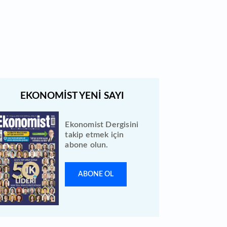
Quick Sigorta halka arz sonuçları
açıklandı: Bireysele kaç lot verdi?
Ekonomist Dergisini
takip etmek için
abone olun.
ABONE OL