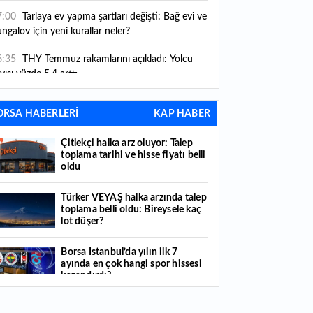
ni kurallar yürürlüğe girdi
7:00
Tarlaya ev yapma şartları değişti: Bağ evi ve
ngalov için yeni kurallar neler?
6:35
THY Temmuz rakamlarını açıkladı: Yolcu
yısı yüzde 5,4 arttı
6:27
Piyasaların beklediği veri geldi: ABD tarım
ORSA HABERLERİ
KAP HABER
şı istihdam rakamları açıklandı
Çitlekçi halka arz oluyor: Talep
6:24
Çitlekçi halka arz oluyor: Talep toplama
toplama tarihi ve hisse fiyatı belli
rihi ve hisse fiyatı belli oldu
oldu
6:10
ABD Başkanı Trump, İran'ın anlaşma
Türker VEYAŞ halka arzında talep
apmak istediğini savundu
toplama belli oldu: Bireysele kaç
lot düşer?
6:04
Boğaz’ın kıtaları birleştiren ruhu Memorial
nat Galerilerinde
Borsa İstanbul’da yılın ilk 7
ayında en çok hangi spor hissesi
6:01
Hafta sonu hava nasıl olacak?
kazandırdı?
6:00
Burgan Bank ilk yarı finansal sonuçlarını
Yabancı yatırımcı hissede satışa