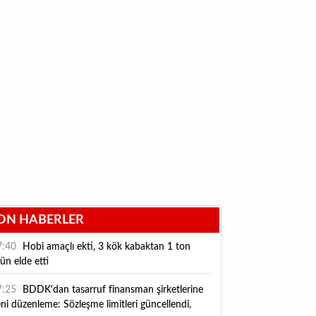
ON HABERLER
7:40
Hobi amaçlı ekti, 3 kök kabaktan 1 ton
ün elde etti
7:25
BDDK'dan tasarruf finansman şirketlerine
ni düzenleme: Sözleşme limitleri güncellendi,