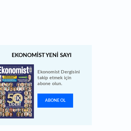
Borsada bu hafta en çok
kazandıran ve kaybettiren 3 hisse
Ekonomist Dergisini
takip etmek için
abone olun.
ABONE OL