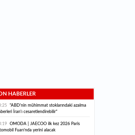
ON HABERLER
3:25
"ABD'nin mühimmat stoklarındaki azalma
berleri İran'ı cesaretlendirebilir"
3:19
OMODA | JAECOO ilk kez 2026 Paris
omobil Fuarı’nda yerini alacak