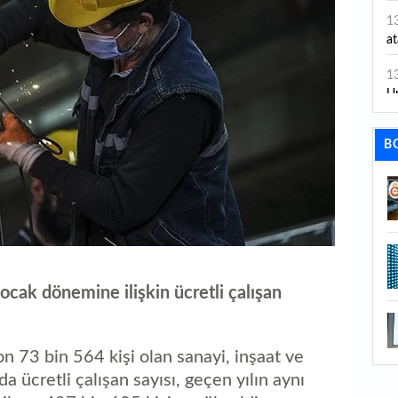
1
at
1
Un
1
B
ha
1
Ç
1
ta
ocak dönemine ilişkin ücretli çalışan
1
ç
ya
1
 73 bin 564 kişi olan sanayi, inşaat ve
ol
a ücretli çalışan sayısı, geçen yılın aynı