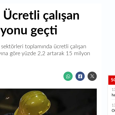
 Ücretli çalışan
lyonu geçti
 sektörleri toplamında ücretli çalışan
ayına göre yüzde 2,2 artarak 15 milyon
S
1
ha
1
Ot