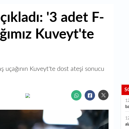
ıkladı: '3 adet F-
ğımız Kuveyt'te
 uçağının Kuveyt'te dost ateşi sonucu
S
1
ba
1
al