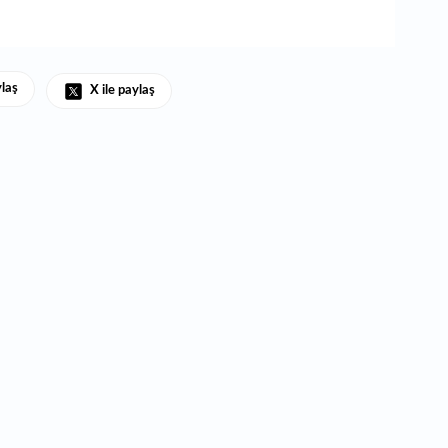
1
ka
ylaş
X ile paylaş