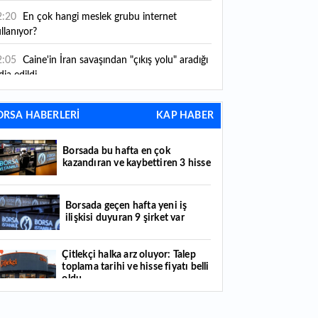
2:20
En çok hangi meslek grubu internet
llanıyor?
2:05
Caine'in İran savaşından "çıkış yolu" aradığı
dia edildi
1:54
"Esnaf ve sanatkara bu yılın ilk yarısında
ORSA HABERLERİ
KAP HABER
klaşık 75 milyar lira finansman sağladık"
1:52
Yaratıcılık ve ticaret bir araya geldi: İşte
Borsada bu hafta en çok
tanbul'un yeni girişimcilik alanı
kazandıran ve kaybettiren 3 hisse
1:35
Alarko Holding'den stratejik satın alma:
rrier'ın paylarının tamamını devralıyor
Borsada geçen hafta yeni iş
ilişkisi duyuran 9 şirket var
1:34
Turizmcilerin yüzünü güldüren hareketlilik:
stival bölgeye canlılık getirdi
Çitlekçi halka arz oluyor: Talep
toplama tarihi ve hisse fiyatı belli
1:23
Küresel piyasalarda yeni haftada takip
oldu
ilecek 4 gelişme hangileri olacak?
Türker VEYAŞ halka arzında talep