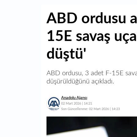
ABD ordusu aç
15E savaş uça
düştü'
ABD ordusu, 3 adet F-15E savaş
düşürüldüğünü açıkladı.
Anadolu Ajansı
02 Mart 2026 | 14:21
Son Güncellenme:
02 Mart 2026 | 14:23