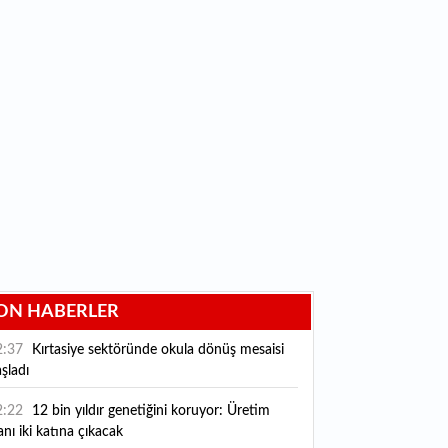
ON HABERLER
2:37
Kırtasiye sektöründe okula dönüş mesaisi
şladı
2:22
12 bin yıldır genetiğini koruyor: Üretim
anı iki katına çıkacak