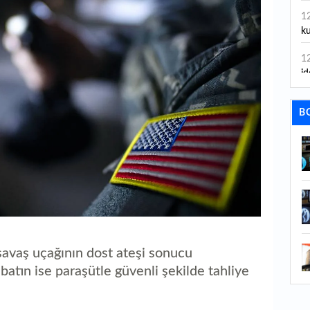
1
ku
1
id
1
B
ya
1
İs
1
Ca
1
Fe
avaş uçağının dost ateşi sonucu
batın ise paraşütle güvenli şekilde tahliye
1
ed