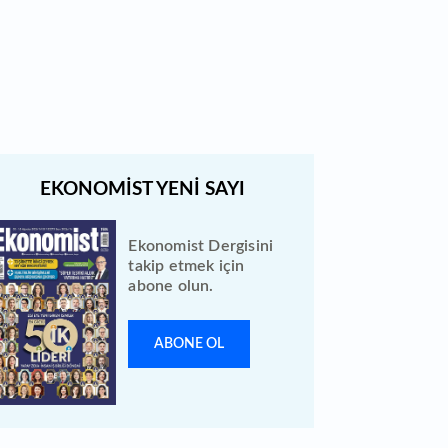
Türk Hava Yolları 2026 ilk yarı
bilanço verilerini KAP'a bildirdi
Ekonomist Dergisini
takip etmek için
abone olun.
ABONE OL