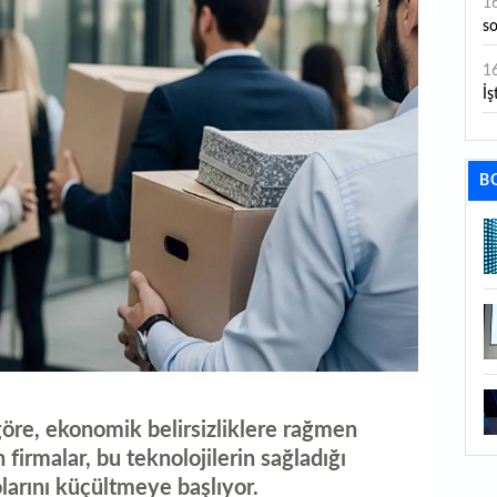
1
s
1
İş
1
aç
B
1
ge
1
1
li
1
ba
göre, ekonomik belirsizliklere rağmen
1
firmalar, bu teknolojilerin sağladığı
ku
olarını küçültmeye başlıyor.