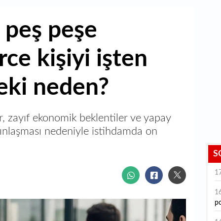
 peş peşe
rce kişiyi işten
peki neden?
, zayıf ekonomik beklentiler ve yapay
ınlaşması nedeniyle istihdamda on
S
1
1
po