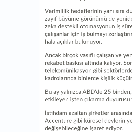
Verimlilik hedeflerinin yanı sıra d
zayıf büyüme görünümü de yeniden
zeka destekli otomasyonun iş süre
çalışanlar için iş bulmayı zorlaştı
hala açıklar bulunuyor.
Ancak birçok vasıflı çalışan ve ye
rekabet baskısı altında kalıyor. 
telekomünikasyon gibi sektörlerdek
kadrolarında binlerce kişilik küçül
Bu ay yalnızca ABD'de 25 binden, 
etkileyen işten çıkarma duyurusu y
İstihdam azaltan şirketler arasın
Accenture gibi küresel devlerin ye
değişebileceğine işaret ediyor.