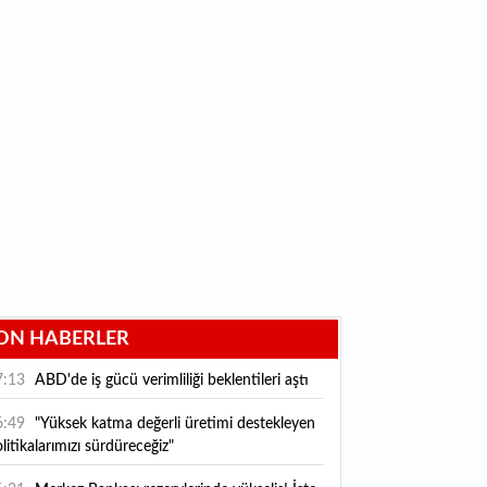
ON HABERLER
7:13
ABD'de iş gücü verimliliği beklentileri aştı
6:49
"Yüksek katma değerli üretimi destekleyen
litikalarımızı sürdüreceğiz"