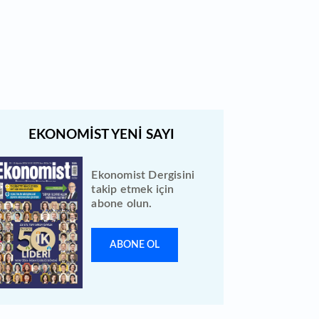
Bewen Enerji halka arzı ileri bir
tarihe ertelendi
Ekonomist Dergisini
takip etmek için
abone olun.
ABONE OL