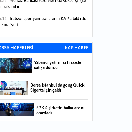
6:21
Merkez Bankası rezervlerinde yükseliş! İşte
on rakamlar
6:11
Trabzonspor yeni transferini KAP'a bildirdi:
te maliyeti...
6:09
TMO 2026-2027 fındık alım fiyatlarını
ıkladı!
ORSA HABERLERİ
KAP HABER
5:59
Bankacılık sektörünün toplam mevduatı
riledi
Yabancı yatırımcı hissede
satışa döndü
5:07
Yabancı yatırımcı hissede satışa döndü
4:39
KKM'de düşüş sürüyor: Bakiye 157 milyon
Borsa İstanbul'da gong Quick
Sigorta için çaldı
raya geriledi
4:29
Türkiye'de her 4 kişiden 3'ü internet
SPK 4 şirketin halka arzını
nkacılığı kullanıyor
onayladı
4:26
Türkiye'nin 2026 dijital karnesi: En çok
llanılan ilk 3 uygulama hangileri oldu?
Borsada hisseleri yüzde 375