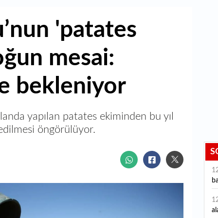
’nun 'patates
oğun mesai:
e bekleniyor
alanda yapılan patates ekiminden bu yıl
edilmesi öngörülüyor.
S
1
ba
1
al