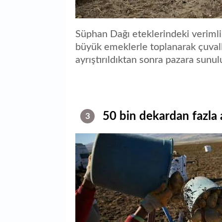
Süphan Dağı eteklerindeki verimli 
büyük emeklerle toplanarak çuvall
ayrıştırıldıktan sonra pazara sunul
50 bin dekardan fazla a
3