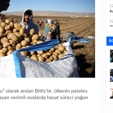
1
ku
1
id
1
B
ya
1
İs
1
Ca
1
Fe
 olarak anılan Bitlis’te, ülkenin patates
ayan verimli ovalarda hasat süreci yoğun
1
ed