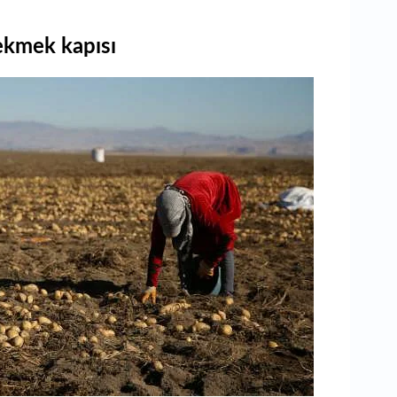
1
ka
ekmek kapısı