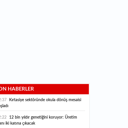
ON HABERLER
2:37
Kırtasiye sektöründe okula dönüş mesaisi
şladı
2:22
12 bin yıldır genetiğini koruyor: Üretim
anı iki katına çıkacak