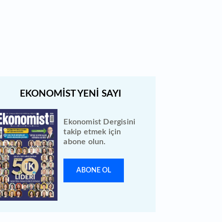
Türk Hava Yolları 2026 ilk yarı
bilanço verilerini KAP'a bildirdi
Ekonomist Dergisini
takip etmek için
abone olun.
ABONE OL