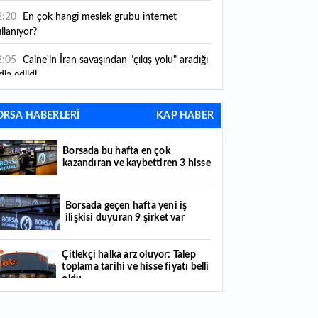
2:20
En çok hangi meslek grubu internet
llanıyor?
2:05
Caine'in İran savaşından "çıkış yolu" aradığı
dia edildi
1:54
"Esnaf ve sanatkara bu yılın ilk yarısında
ORSA HABERLERİ
KAP HABER
klaşık 75 milyar lira finansman sağladık"
1:52
Yaratıcılık ve ticaret bir araya geldi: İşte
Borsada bu hafta en çok
tanbul'un yeni girişimcilik alanı
kazandıran ve kaybettiren 3 hisse
1:35
Alarko Holding'den stratejik satın alma:
rrier'ın paylarının tamamını devralıyor
Borsada geçen hafta yeni iş
ilişkisi duyuran 9 şirket var
1:34
Turizmcilerin yüzünü güldüren hareketlilik:
stival bölgeye canlılık getirdi
Çitlekçi halka arz oluyor: Talep
toplama tarihi ve hisse fiyatı belli
1:23
Küresel piyasalarda yeni haftada takip
oldu
ilecek 4 gelişme hangileri olacak?
Türker VEYAŞ halka arzında talep