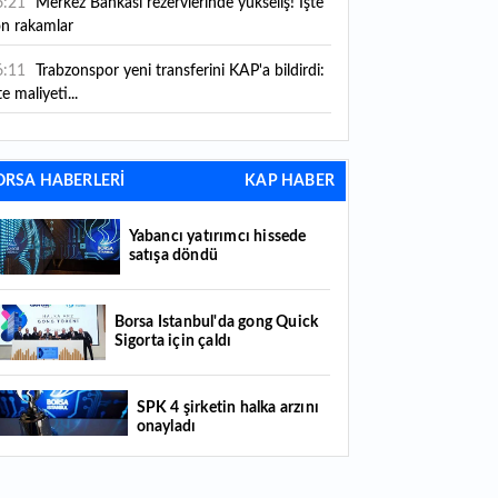
6:21
Merkez Bankası rezervlerinde yükseliş! İşte
on rakamlar
6:11
Trabzonspor yeni transferini KAP'a bildirdi:
te maliyeti...
6:09
TMO 2026-2027 fındık alım fiyatlarını
ıkladı!
ORSA HABERLERİ
KAP HABER
5:59
Bankacılık sektörünün toplam mevduatı
riledi
Yabancı yatırımcı hissede
satışa döndü
5:07
Yabancı yatırımcı hissede satışa döndü
4:39
KKM'de düşüş sürüyor: Bakiye 157 milyon
Borsa İstanbul'da gong Quick
Sigorta için çaldı
raya geriledi
4:29
Türkiye'de her 4 kişiden 3'ü internet
SPK 4 şirketin halka arzını
nkacılığı kullanıyor
onayladı
4:26
Türkiye'nin 2026 dijital karnesi: En çok
llanılan ilk 3 uygulama hangileri oldu?
Borsada hisseleri yüzde 375