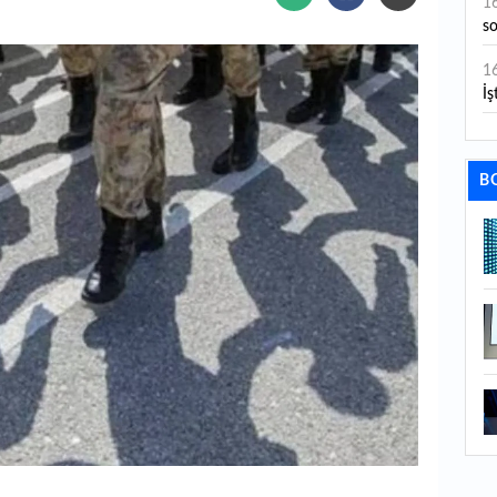
1
s
1
İş
1
aç
B
1
ge
1
1
li
1
ba
1
ku