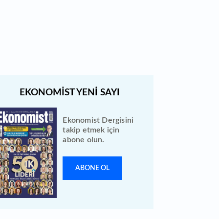
Bewen Enerji halka arzı ileri bir
tarihe ertelendi
Ekonomist Dergisini
takip etmek için
abone olun.
ABONE OL