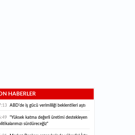
ON HABERLER
7:13
ABD'de iş gücü verimliliği beklentileri aştı
6:49
"Yüksek katma değerli üretimi destekleyen
litikalarımızı sürdüreceğiz"