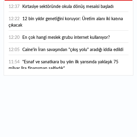
12:37
Kırtasiye sektöründe okula dönüş mesaisi başladı
12:22
12 bin yıldır genetiğini koruyor: Üretim alanı iki katına
çıkacak
12:20
En çok hangi meslek grubu internet kullanıyor?
12:05
Caine'in İran savaşından "çıkış yolu" aradığı iddia edildi
11:54
"Esnaf ve sanatkara bu yılın ilk yarısında yaklaşık 75
milyar lira finansman sağladık"
11:52
Yaratıcılık ve ticaret bir araya geldi: İşte İstanbul'un yeni
girişimcilik alanı
11:35
Alarko Holding'den stratejik satın alma: Carrier'ın
paylarının tamamını devralıyor
11:34
Turizmcilerin yüzünü güldüren hareketlilik: Festival
bölgeye canlılık getirdi
11:23
Küresel piyasalarda yeni haftada takip edilecek 4 gelişme