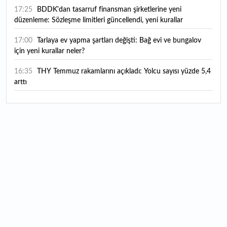
17:25
BDDK'dan tasarruf finansman şirketlerine yeni
düzenleme: Sözleşme limitleri güncellendi, yeni kurallar
yürürlüğe girdi
17:00
Tarlaya ev yapma şartları değişti: Bağ evi ve bungalov
için yeni kurallar neler?
16:35
THY Temmuz rakamlarını açıkladı: Yolcu sayısı yüzde 5,4
arttı
16:27
Piyasaların beklediği veri geldi: ABD tarım dışı istihdam
rakamları açıklandı
16:24
Çitlekçi halka arz oluyor: Talep toplama tarihi ve hisse
fiyatı belli oldu
16:10
ABD Başkanı Trump, İran'ın anlaşma yapmak istediğini
savundu
16:04
Boğaz’ın kıtaları birleştiren ruhu Memorial Sanat
Galerilerinde
16:01
Hafta sonu hava nasıl olacak?