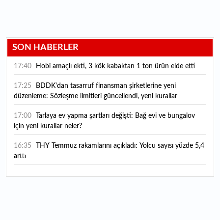
SON HABERLER
17:40
Hobi amaçlı ekti, 3 kök kabaktan 1 ton ürün elde etti
17:25
BDDK'dan tasarruf finansman şirketlerine yeni
düzenleme: Sözleşme limitleri güncellendi, yeni kurallar
yürürlüğe girdi
17:00
Tarlaya ev yapma şartları değişti: Bağ evi ve bungalov
için yeni kurallar neler?
16:35
THY Temmuz rakamlarını açıkladı: Yolcu sayısı yüzde 5,4
arttı
16:27
Piyasaların beklediği veri geldi: ABD tarım dışı istihdam
rakamları açıklandı
16:24
Çitlekçi halka arz oluyor: Talep toplama tarihi ve hisse
fiyatı belli oldu