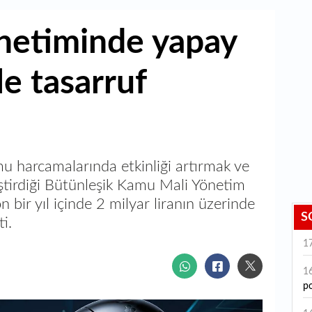
netiminde yapay
e tasarruf
u harcamalarında etkinliği artırmak ve
ştirdiği Bütünleşik Kamu Mali Yönetim
 bir yıl içinde 2 milyar liranın üzerinde
S
i.
1
1
po