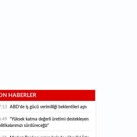
ON HABERLER
7:13
ABD'de iş gücü verimliliği beklentileri aştı
6:49
"Yüksek katma değerli üretimi destekleyen
litikalarımızı sürdüreceğiz"