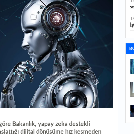
1
s
1
İş
1
aç
B
1
ge
1
1
li
1
ba
1
 göre Bakanlık, yapay zeka destekli
ku
aşlattığı dijital dönüşüme hız kesmeden