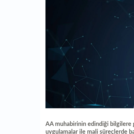
AA muhabirinin edindiği bilgilere
uygulamalar ile mali süreçlerde b