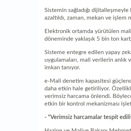
Sistemin sağladığı dijitalleşmeyle
azaltıldı, zaman, mekan ve işlem m
Elektronik ortamda yürütülen mal
döneminde yaklaşık 5 bin ton kar
Sisteme entegre edilen yapay zeka 
uygulamaları, mali verilerin anlık
imkan tanıyor.
e-Mali denetim kapasitesi güçlendi
daha etkin hale getiriliyor. Özellik
verimsiz harcama önlendi. Böylec
etkin bir kontrol mekanizması işlet
- "Verimsiz harcamalar tespit edil
Hazine ve Maliye Bakanı Mehmet 