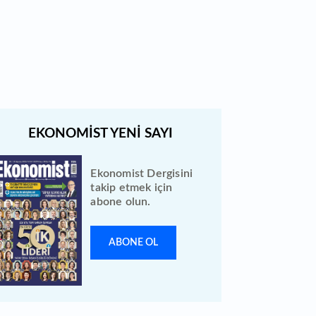
Bewen Enerji halka arzı ileri bir
tarihe ertelendi
Ekonomist Dergisini
takip etmek için
abone olun.
ABONE OL