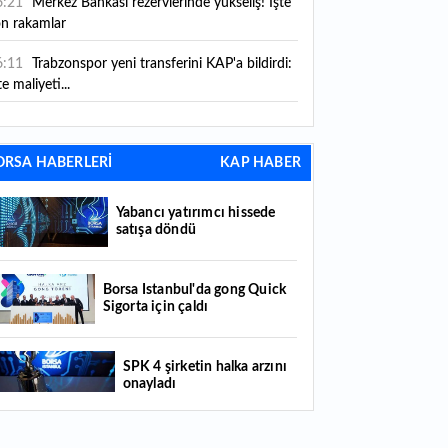
6:21
Merkez Bankası rezervlerinde yükseliş! İşte
on rakamlar
6:11
Trabzonspor yeni transferini KAP'a bildirdi:
te maliyeti...
6:09
TMO 2026-2027 fındık alım fiyatlarını
ıkladı!
ORSA HABERLERİ
KAP HABER
5:59
Bankacılık sektörünün toplam mevduatı
riledi
Yabancı yatırımcı hissede
satışa döndü
5:07
Yabancı yatırımcı hissede satışa döndü
4:39
KKM'de düşüş sürüyor: Bakiye 157 milyon
Borsa İstanbul'da gong Quick
Sigorta için çaldı
raya geriledi
4:29
Türkiye'de her 4 kişiden 3'ü internet
SPK 4 şirketin halka arzını
nkacılığı kullanıyor
onayladı
4:26
Türkiye'nin 2026 dijital karnesi: En çok
llanılan ilk 3 uygulama hangileri oldu?
Borsada hisseleri yüzde 375