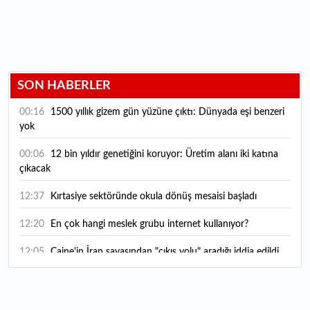
SON HABERLER
00:16
1500 yıllık gizem gün yüzüne çıktı: Dünyada eşi benzeri
yok
00:06
12 bin yıldır genetiğini koruyor: Üretim alanı iki katına
çıkacak
12:37
Kırtasiye sektöründe okula dönüş mesaisi başladı
12:20
En çok hangi meslek grubu internet kullanıyor?
12:05
Caine'in İran savaşından "çıkış yolu" aradığı iddia edildi
11:54
"Esnaf ve sanatkara bu yılın ilk yarısında yaklaşık 75
milyar lira finansman sağladık"