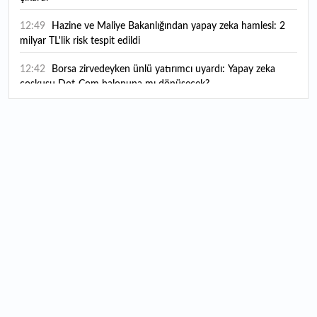
12:49
Hazine ve Maliye Bakanlığından yapay zeka hamlesi: 2
milyar TL'lik risk tespit edildi
12:42
Borsa zirvedeyken ünlü yatırımcı uyardı: Yapay zeka
coşkusu Dot-Com balonuna mı dönüşecek?
12:10
"Şu anda ABD ile herhangi bir müzakere yürütmüyoruz"
12:07
YKS tercih süreci yarın sona eriyor
12:04
TSE 129 personel alacak: Başvurular ne zaman başlıyor?
12:01
Temmuz ayı rakamları açıklandı: Hava yolunda yüzde
2,6'lık artış
00:16
1500 yıllık gizem gün yüzüne çıktı: Dünyada eşi benzeri
yok
00:06
12 bin yıldır genetiğini koruyor: Üretim alanı iki katına
çıkacak