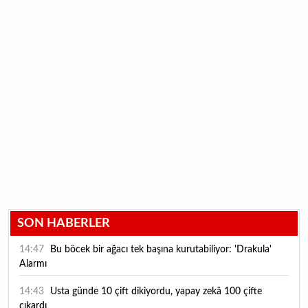
SON HABERLER
14:47
Bu böcek bir ağacı tek başına kurutabiliyor: 'Drakula'
Alarmı
14:43
Usta günde 10 çift dikiyordu, yapay zekâ 100 çifte
çıkardı