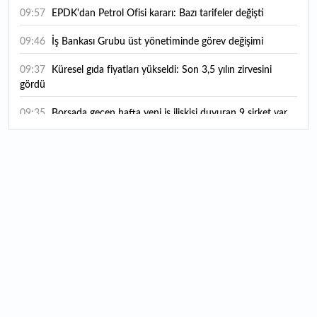
09:57
EPDK'dan Petrol Ofisi kararı: Bazı tarifeler değişti
09:46
İş Bankası Grubu üst yönetiminde görev değişimi
09:37
Küresel gıda fiyatları yükseldi: Son 3,5 yılın zirvesini
gördü
09:35
Borsada geçen hafta yeni iş ilişkisi duyuran 9 şirket var
09:15
Yatırım araçlarında haftanın bilançosu: Hangisi
kazandırdı, hangisi kaybettirdi?
17:40
Hobi amaçlı ekti, 3 kök kabaktan 1 ton ürün elde etti
17:25
BDDK'dan tasarruf finansman şirketlerine yeni
düzenleme: Sözleşme limitleri güncellendi, yeni kurallar
yürürlüğe girdi
17:00
Tarlaya ev yapma şartları değişti: Bağ evi ve bungalov
için yeni kurallar neler?
16:35
THY Temmuz rakamlarını açıkladı: Yolcu sayısı yüzde 5,4
arttı