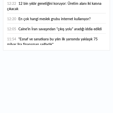
12:22
12 bin yıldır genetiğini koruyor: Üretim alanı iki katına
çıkacak
12:20
En çok hangi meslek grubu internet kullanıyor?
12:05
Caine'in İran savaşından "çıkış yolu" aradığı iddia edildi
11:54
"Esnaf ve sanatkara bu yılın ilk yarısında yaklaşık 75
milyar lira finansman sağladık"
11:52
Yaratıcılık ve ticaret bir araya geldi: İşte İstanbul'un yeni
girişimcilik alanı
11:35
Alarko Holding'den stratejik satın alma: Carrier'ın
paylarının tamamını devralıyor
11:34
Turizmcilerin yüzünü güldüren hareketlilik: Festival
bölgeye canlılık getirdi
11:23
Küresel piyasalarda yeni haftada takip edilecek 4 gelişme
hangileri olacak?