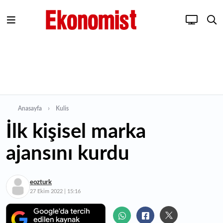
Anasayfa
Kulis
İlk kişisel marka
ajansını kurdu
eozturk
27 Ekim 2022 | 15:16