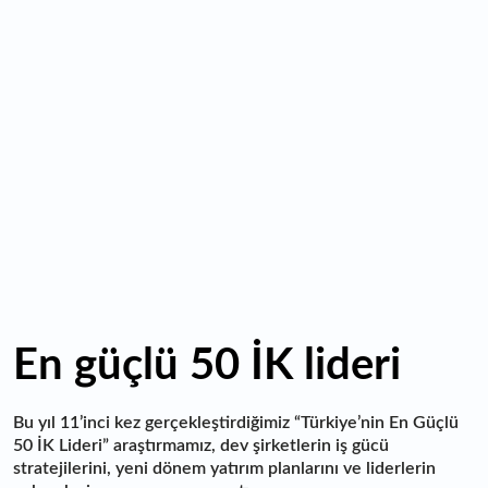
10:10
Bütçeden Ar-Ge'ye ayrılan kaynak artıyor: 2025 verileri
açıklandı
10:09
"İran ile anlaşmak istiyoruz ancak askeri saldırı hala bir
seçenek"
En güçlü 50 İK lideri
Bu yıl 11’inci kez gerçekleştirdiğimiz “Türkiye’nin En Güçlü
50 İK Lideri” araştırmamız, dev şirketlerin iş gücü
stratejilerini, yeni dönem yatırım planlarını ve liderlerin