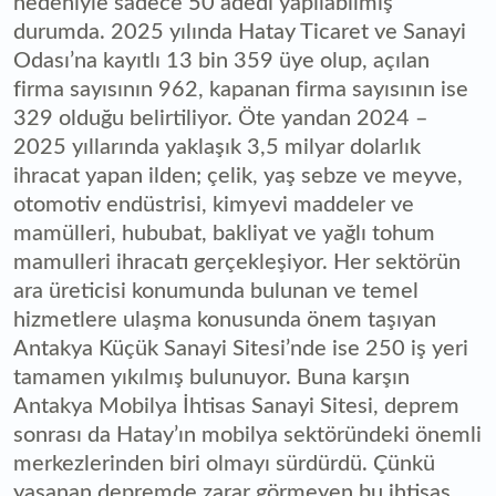
nedeniyle sadece 50 adedi yapılabilmiş
durumda. 2025 yılında Hatay Ticaret ve Sanayi
Odası’na kayıtlı 13 bin 359 üye olup, açılan
firma sayısının 962, kapanan firma sayısının ise
329 olduğu belirtiliyor. Öte yandan 2024 –
2025 yıllarında yaklaşık 3,5 milyar dolarlık
ihracat yapan ilden; çelik, yaş sebze ve meyve,
otomotiv endüstrisi, kimyevi maddeler ve
mamülleri, hububat, bakliyat ve yağlı tohum
mamulleri ihracatı gerçekleşiyor. Her sektörün
ara üreticisi konumunda bulunan ve temel
hizmetlere ulaşma konusunda önem taşıyan
Antakya Küçük Sanayi Sitesi’nde ise 250 iş yeri
tamamen yıkılmış bulunuyor. Buna karşın
Antakya Mobilya İhtisas Sanayi Sitesi, deprem
sonrası da Hatay’ın mobilya sektöründeki önemli
merkezlerinden biri olmayı sürdürdü. Çünkü
yaşanan depremde zarar görmeyen bu ihtisas