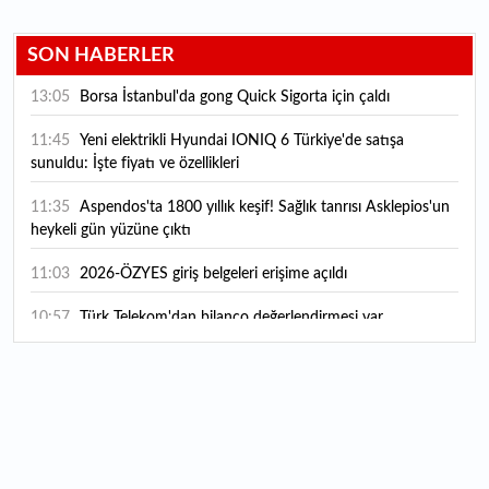
SON HABERLER
13:05
Borsa İstanbul'da gong Quick Sigorta için çaldı
11:45
Yeni elektrikli Hyundai IONIQ 6 Türkiye'de satışa
sunuldu: İşte fiyatı ve özellikleri
11:35
Aspendos'ta 1800 yıllık keşif! Sağlık tanrısı Asklepios'un
heykeli gün yüzüne çıktı
11:03
2026-ÖZYES giriş belgeleri erişime açıldı
10:57
Türk Telekom'dan bilanço değerlendirmesi var
10:56
4A, 4B emekli maaşı zam farkı ödeme tarihi 2026:
Emekli zam farkı ne zaman yatacak? Emekli maaşı sorgulama
ekranı
10:27
Koç Holding 2026 yılı ilk yarı finansal sonuçlarını açıkladı
10:16
ARD Grup Bilişim 37,1 Milyon TL’lik sipariş aldı