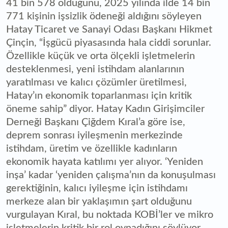
41 bin 578 olduğunu, 2025 yılında ilde 14 bin
771 kişinin işsizlik ödeneği aldığını söyleyen
Hatay Ticaret ve Sanayi Odası Başkanı Hikmet
Çinçin, “İşgücü piyasasında hala ciddi sorunlar.
Özellikle küçük ve orta ölçekli işletmelerin
desteklenmesi, yeni istihdam alanlarının
yaratılması ve kalıcı çözümler üretilmesi,
Hatay’ın ekonomik toparlanması için kritik
öneme sahip” diyor. Hatay Kadın Girişimciler
Derneği Başkanı Çiğdem Kıral’a göre ise,
deprem sonrası iyileşmenin merkezinde
istihdam, üretim ve özellikle kadınların
ekonomik hayata katılımı yer alıyor. ‘Yeniden
inşa’ kadar ‘yeniden çalışma’nın da konuşulması
gerektiğinin, kalıcı iyileşme için istihdamı
merkeze alan bir yaklaşımın şart olduğunu
vurgulayan Kıral, bu noktada KOBİ’ler ve mikro
işletmelerin kritik bir rol oynadığını söylüyor.