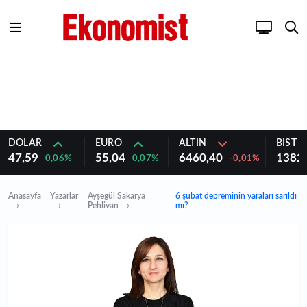
DOLAR
EURO
ALTIN
BIST 1
47,59
55,04
6460,40
1382
0,06%
0,07%
-0,01%
Anasayfa
Yazarlar
Ayşegül Sakarya
6 şubat depreminin yaraları sarıldı
Pehlivan
mı?