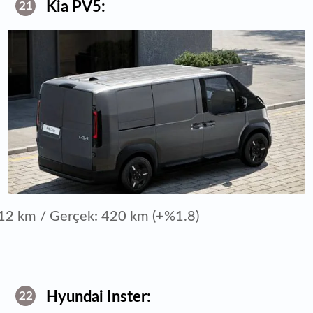
Kia PV5:
21
12 km / Gerçek: 420 km (+%1.8)
Hyundai Inster:
22