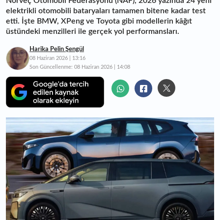
Norveç Otomobil Federasyonu (NAF), 2026 yazında 24 yeni
elektrikli otomobili bataryaları tamamen bitene kadar test
etti. İşte BMW, XPeng ve Toyota gibi modellerin kâğıt
üstündeki menzilleri ile gerçek yol performansları.
Harika Pelin Şengül
08 Haziran 2026 | 13:16
Son Güncellenme:
08 Haziran 2026 | 14:08