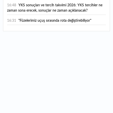
16:48
YKS sonuçları ve tercih takvimi 2026: YKS tercihler ne
zaman sona erecek, sonuçlar ne zaman açıklanacak?
16:31
"Füzelerimiz uçuş sırasında rota değiştirebiliyor"
16:14
Günde 6 şişe satarak kişi başı 400 TL kazanç sağlıyorlar
16:07
Harran Ovası'nda yetiştiriliyor, ABD'ye gönderiliyor: 300
kadına da istihdam sağlıyor
16:03
Hafif ticaride yerli dönem: Opel Combo Bursa’da
üretilecek
15:12
Tuna Nehri'nde dikkat çeken görüntü: Sular çekilince
gün yüzüne çıktı
15:06
Değerli metallerde 7 ayın en güçlü performansı: Altında
haftalık kazanç yüzde 7,4'ü buldu
14:43
Yağışlar arıcıların yüzünü güldürdü: Bal üretiminde
bereketli sezon