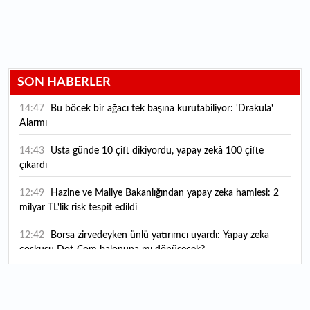
SON HABERLER
14:47
Bu böcek bir ağacı tek başına kurutabiliyor: 'Drakula'
Alarmı
14:43
Usta günde 10 çift dikiyordu, yapay zekâ 100 çifte
çıkardı
12:49
Hazine ve Maliye Bakanlığından yapay zeka hamlesi: 2
milyar TL'lik risk tespit edildi
12:42
Borsa zirvedeyken ünlü yatırımcı uyardı: Yapay zeka
coşkusu Dot-Com balonuna mı dönüşecek?
12:10
"Şu anda ABD ile herhangi bir müzakere yürütmüyoruz"
12:07
YKS tercih süreci yarın sona eriyor