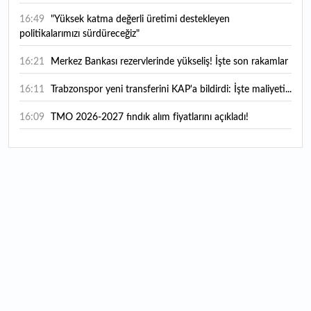
16:49
"Yüksek katma değerli üretimi destekleyen
politikalarımızı sürdüreceğiz"
16:21
Merkez Bankası rezervlerinde yükseliş! İşte son rakamlar
16:11
Trabzonspor yeni transferini KAP'a bildirdi: İşte maliyeti...
16:09
TMO 2026-2027 fındık alım fiyatlarını açıkladı!
15:59
Bankacılık sektörünün toplam mevduatı geriledi
15:07
Yabancı yatırımcı hissede satışa döndü
14:39
KKM'de düşüş sürüyor: Bakiye 157 milyon liraya geriledi
14:29
Türkiye'de her 4 kişiden 3'ü internet bankacılığı
kullanıyor
14:26
Türkiye'nin 2026 dijital karnesi: En çok kullanılan ilk 3
uygulama hangileri oldu?