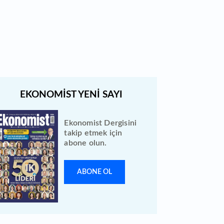
BIST 100 hisselerinin teknik
analizi
Ekonomist Dergisini
takip etmek için
abone olun.
ABONE OL