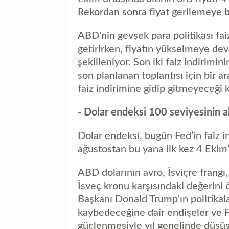
Rekordan sonra fiyat gerilemeye b
ABD'nin gevşek para politikası fai
getirirken, fiyatın yükselmeye d
şekilleniyor. Son iki faiz indirimin
son planlanan toplantısı için bir a
faiz indirimine gidip gitmeyeceği 
- Dolar endeksi 100 seviyesinin a
Dolar endeksi, bugün Fed’in faiz ind
ağustostan bu yana ilk kez 4 Ekim
ABD dolarının avro, İsviçre frangı, 
İsveç kronu karşısındaki değerini 
Başkanı Donald Trump'ın politikal
kaybedeceğine dair endişeler ve Fed
güçlenmesiyle yıl genelinde düşüş