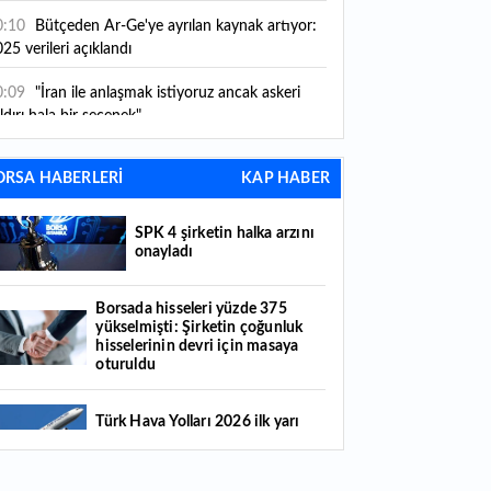
0:10
Bütçeden Ar-Ge'ye ayrılan kaynak artıyor:
25 verileri açıklandı
0:09
"İran ile anlaşmak istiyoruz ancak askeri
ldırı hala bir seçenek"
0:01
SPK 4 şirketin halka arzını onayladı
ORSA HABERLERİ
KAP HABER
9:56
Emlak vergisinde yeni dönem: İnşaat
liyet bedelleri açıklandı! Gelecek yıl ne kadar
SPK 4 şirketin halka arzını
rgi ödeyeceksiniz?
onayladı
9:43
Küresel piyasalarda yön arayışı: Zayıf
tihdam verisi ve yapay zeka endişeleri etkili oldu
Borsada hisseleri yüzde 375
yükselmişti: Şirketin çoğunluk
9:41
Altın fiyatları 7 haftanın zirvesinde! Gram,
hisselerinin devri için masaya
yrek, yarım ve tam altın ne kadar? 6 Ağustos
oturuldu
26 güncel altın fiyatları
9:33
Dolar ve euro bugün ne kadar? İşte 6
Türk Hava Yolları 2026 ilk yarı
ustos 2026 güncel döviz kurları
bilanço verilerini KAP'a bildirdi
0:15
Alarko’nun Pozitif Etki Yeşil Yaka Programı