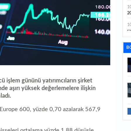
1
20
1
sa
1
B
0
ma
ve
0
is
cü işlem gününü yatırımcıların şirket
nde aşırı yüksek değerlemelere ilişkin
0
ladı.
çe
20
0
 Europe 600, yüzde 0,70 azalarak 567,9
Ağ
2
 hisseleri ortalama yüzde 1,88 düşüşle