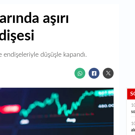
rında aşırı
dişesi
e endişeleriyle düşüşle kapandı.
S
1
so
1
al