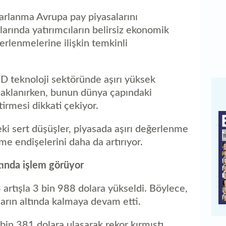
arlanma Avrupa pay piyasalarını
arında yatırımcıların belirsiz ekonomik
rlenmelerine ilişkin temkinli
BD teknoloji sektöründe aşırı yüksek
odaklanırken, bunun dünya çapındaki
tirmesi dikkati çekiyor.
ki sert düşüşler, piyasada aşırı değerlenme
me endişelerini daha da artırıyor.
altında işlem görüyor
 artışla 3 bin 988 dolara yükseldi. Böylece,
ların altında kalmaya devam etti.
 bin 381 dolara ulaşarak rekor kırmıştı.