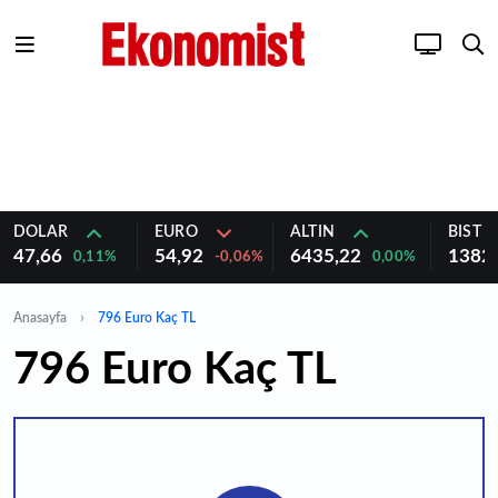
DOLAR
EURO
ALTIN
BIST 1
47,66
54,92
6435,22
1382
0,11%
-0,06%
0,00%
Anasayfa
796 Euro Kaç TL
796 Euro Kaç TL