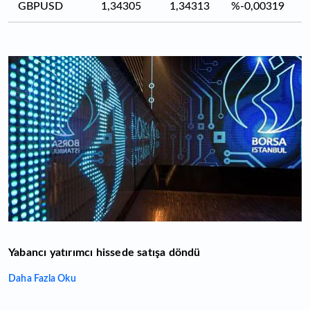
GBPUSD
1,34305
1,34313
%-0,00319
Yabancı yatırımcı hissede satışa döndü
Daha Fazla Oku