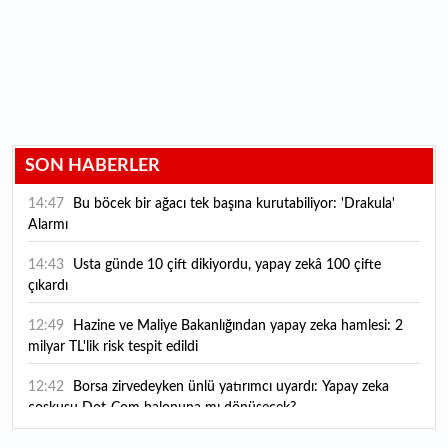
SON HABERLER
14:47
Bu böcek bir ağacı tek başına kurutabiliyor: 'Drakula'
Alarmı
14:43
Usta günde 10 çift dikiyordu, yapay zekâ 100 çifte
çıkardı
12:49
Hazine ve Maliye Bakanlığından yapay zeka hamlesi: 2
milyar TL'lik risk tespit edildi
12:42
Borsa zirvedeyken ünlü yatırımcı uyardı: Yapay zeka
coşkusu Dot-Com balonuna mı dönüşecek?
12:10
"Şu anda ABD ile herhangi bir müzakere yürütmüyoruz"