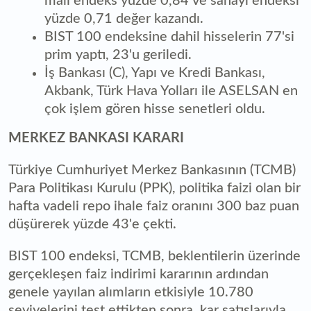
mali endeks yüzde 0,84 ve sanayi endeksi
yüzde 0,71 değer kazandı.
BIST 100 endeksine dahil hisselerin 77'si
prim yaptı, 23'u geriledi.
İş Bankası (C), Yapı ve Kredi Bankası,
Akbank, Türk Hava Yolları ile ASELSAN en
çok işlem gören hisse senetleri oldu.
MERKEZ BANKASI KARARI
Türkiye Cumhuriyet Merkez Bankasının (TCMB)
Para Politikası Kurulu (PPK), politika faizi olan bir
hafta vadeli repo ihale faiz oranını 300 baz puan
düşürerek yüzde 43'e çekti.
BIST 100 endeksi, TCMB, beklentilerin üzerinde
gerçekleşen faiz indirimi kararının ardından
genele yayılan alımların etkisiyle 10.780
seviyelerini test ettikten sonra, kar satışlarıyla