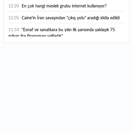
12:20
En çok hangi meslek grubu internet kullanıyor?
12:05
Caine'in İran savaşından "çıkış yolu" aradığı iddia edildi
11:54
"Esnaf ve sanatkara bu yılın ilk yarısında yaklaşık 75
milyar lira finansman sağladık"
11:52
Yaratıcılık ve ticaret bir araya geldi: İşte İstanbul'un yeni
girişimcilik alanı
11:35
Alarko Holding'den stratejik satın alma: Carrier'ın
paylarının tamamını devralıyor
11:34
Turizmcilerin yüzünü güldüren hareketlilik: Festival
bölgeye canlılık getirdi
11:23
Küresel piyasalarda yeni haftada takip edilecek 4 gelişme
hangileri olacak?
11:05
Borsada bu hafta en çok kazandıran ve kaybettiren 3
hisse