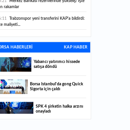
6:21
Merkez Bankası rezervlerinde yükseliş! İşte
on rakamlar
6:11
Trabzonspor yeni transferini KAP'a bildirdi:
te maliyeti...
6:09
TMO 2026-2027 fındık alım fiyatlarını
ıkladı!
ORSA HABERLERİ
KAP HABER
5:59
Bankacılık sektörünün toplam mevduatı
riledi
Yabancı yatırımcı hissede
satışa döndü
5:07
Yabancı yatırımcı hissede satışa döndü
4:39
KKM'de düşüş sürüyor: Bakiye 157 milyon
Borsa İstanbul'da gong Quick
Sigorta için çaldı
raya geriledi
4:29
Türkiye'de her 4 kişiden 3'ü internet
SPK 4 şirketin halka arzını
nkacılığı kullanıyor
onayladı
4:26
Türkiye'nin 2026 dijital karnesi: En çok
llanılan ilk 3 uygulama hangileri oldu?
Borsada hisseleri yüzde 375