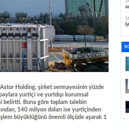
1
s
1
İş
1
aç
B
1
ge
1
1
 Astor Holding, şirket sermayesinin yüzde
li
paylara yurtiçi ve yurtdışı kurumsal
1
i belirtti. Buna göre toplam talebin
ba
şından, 140 milyon doları ise yurtiçinden
p işlem büyüklüğünü önemli ölçüde aşarak 1
1
ku