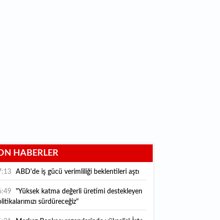
ON HABERLER
7:13
ABD'de iş gücü verimliliği beklentileri aştı
6:49
"Yüksek katma değerli üretimi destekleyen
litikalarımızı sürdüreceğiz"