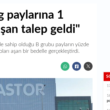
g paylarına 1
aşan talep geldi"
de sahip olduğu B grubu payların yüzde
ları aşan bir bedelle gerçekleştirdi.
S
1
1
po