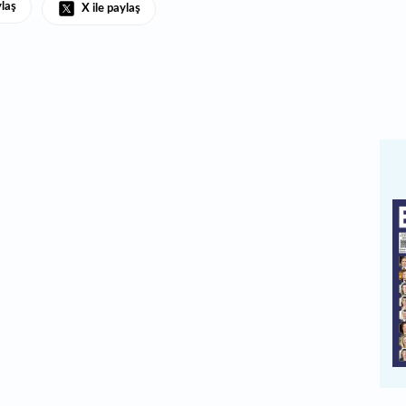
ylaş
X ile paylaş