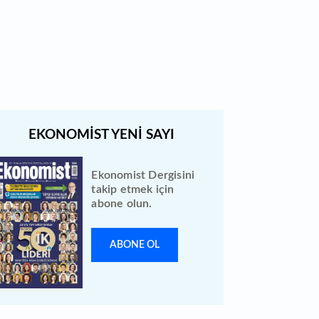
Bewen Enerji halka arzı ileri bir
tarihe ertelendi
Ekonomist Dergisini
takip etmek için
abone olun.
ABONE OL