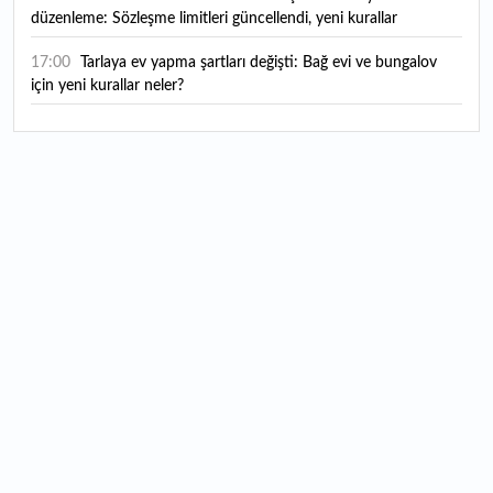
düzenleme: Sözleşme limitleri güncellendi, yeni kurallar
yürürlüğe girdi
17:00
Tarlaya ev yapma şartları değişti: Bağ evi ve bungalov
için yeni kurallar neler?
16:35
THY Temmuz rakamlarını açıkladı: Yolcu sayısı yüzde 5,4
arttı
16:27
Piyasaların beklediği veri geldi: ABD tarım dışı istihdam
rakamları açıklandı
16:24
Çitlekçi halka arz oluyor: Talep toplama tarihi ve hisse
fiyatı belli oldu
16:10
ABD Başkanı Trump, İran'ın anlaşma yapmak istediğini
savundu
16:04
Boğaz’ın kıtaları birleştiren ruhu Memorial Sanat
Galerilerinde
16:01
Hafta sonu hava nasıl olacak?