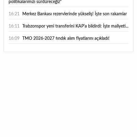
politikalarımızı sürdüreceğiz"
16:21
Merkez Bankası rezervlerinde yükseliş! İşte son rakamlar
16:11
Trabzonspor yeni transferini KAP'a bildirdi: İşte maliyeti...
16:09
TMO 2026-2027 fındık alım fiyatlarını açıkladı!
15:59
Bankacılık sektörünün toplam mevduatı geriledi
15:07
Yabancı yatırımcı hissede satışa döndü
14:39
KKM'de düşüş sürüyor: Bakiye 157 milyon liraya geriledi
14:29
Türkiye'de her 4 kişiden 3'ü internet bankacılığı
kullanıyor
14:26
Türkiye'nin 2026 dijital karnesi: En çok kullanılan ilk 3
uygulama hangileri oldu?