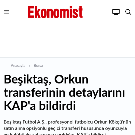
Anasayfa
Borsa
Beşiktaş, Orkun
transferinin detaylarını
KAP'a bildirdi
Beşiktaş Futbol A.Ş., profesyonel futbolcu Orkun Kökçü’nün
satın alma opsiyonlu geçici transferi hususunda oyuncuyla
ve kulübüyle anlaşmaya varıldığını KAP’a bildirdi.