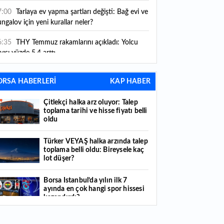
ni kurallar yürürlüğe girdi
7:00
Tarlaya ev yapma şartları değişti: Bağ evi ve
ngalov için yeni kurallar neler?
6:35
THY Temmuz rakamlarını açıkladı: Yolcu
yısı yüzde 5,4 arttı
6:27
Piyasaların beklediği veri geldi: ABD tarım
ORSA HABERLERİ
KAP HABER
şı istihdam rakamları açıklandı
Çitlekçi halka arz oluyor: Talep
6:24
Çitlekçi halka arz oluyor: Talep toplama
toplama tarihi ve hisse fiyatı belli
rihi ve hisse fiyatı belli oldu
oldu
6:10
ABD Başkanı Trump, İran'ın anlaşma
Türker VEYAŞ halka arzında talep
apmak istediğini savundu
toplama belli oldu: Bireysele kaç
lot düşer?
6:04
Boğaz’ın kıtaları birleştiren ruhu Memorial
nat Galerilerinde
Borsa İstanbul’da yılın ilk 7
ayında en çok hangi spor hissesi
6:01
Hafta sonu hava nasıl olacak?
kazandırdı?
6:00
Burgan Bank ilk yarı finansal sonuçlarını
Yabancı yatırımcı hissede satışa