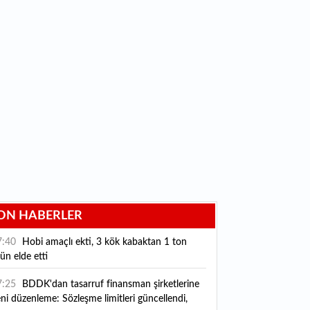
ON HABERLER
7:40
Hobi amaçlı ekti, 3 kök kabaktan 1 ton
ün elde etti
7:25
BDDK'dan tasarruf finansman şirketlerine
ni düzenleme: Sözleşme limitleri güncellendi,