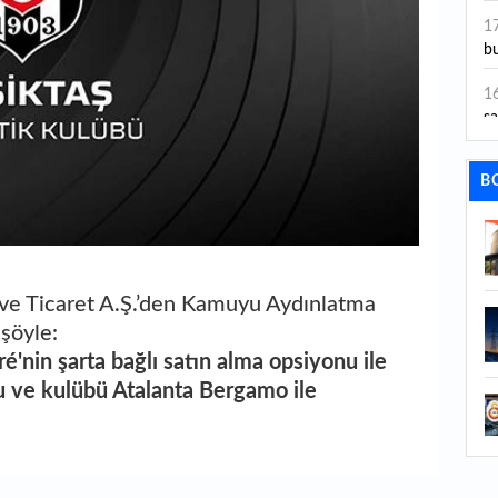
ye
1
bu
1
sa
1
B
dı
1
ta
1
i ve Ticaret A.Ş.’den Kamuyu Aydınlatma
y
şöyle:
ré'nin şarta bağlı satın alma opsiyonu ile
1
u ve kulübü Atalanta Bergamo ile
Sa
1
1