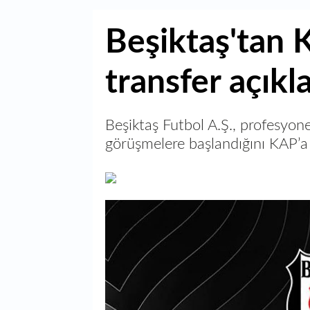
Beşiktaş'tan 
transfer açıkl
Beşiktaş Futbol A.Ş., profesyonel
görüşmelere başlandığını KAP’a b