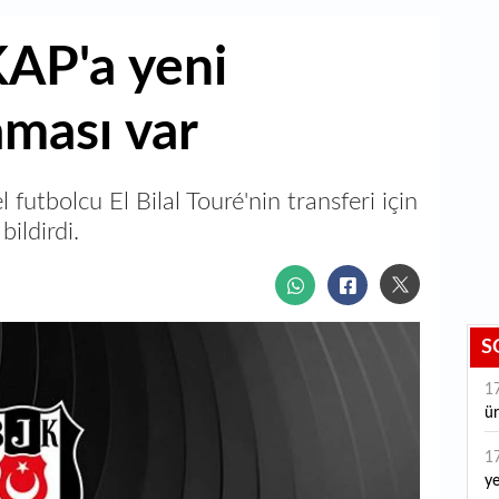
KAP'a yeni
aması var
 futbolcu El Bilal Touré'nin transferi için
ildirdi.
S
1
ür
1
ye