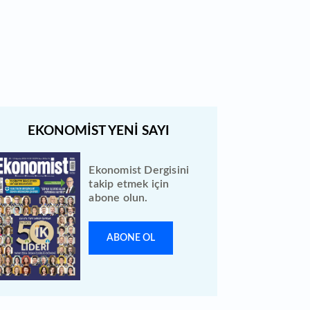
Quick Sigorta halka arz sonuçları
açıklandı: Bireysele kaç lot verdi?
Ekonomist Dergisini
takip etmek için
abone olun.
ABONE OL