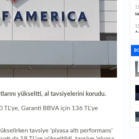
1
sa
1
As
1
B
1
va
1
2
m
arını yükseltti, al tavsiyelerini korudu.
1
so
90 TL'ye, Garanti BBVA için 136 TL'ye
1
al
ükselirken tavsiye 'piyasa altı performans'
1
atı da 19 TL'ye yükseltildi, tavsiye 'piyasa