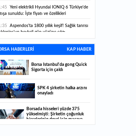
1:45
Yeni elektrikli Hyundai IONIQ 6 Türkiye'de
tışa sunuldu: İşte fiyatı ve özellikleri
1:35
Aspendos'ta 1800 yıllık keşif! Sağlık tanrısı
klepios'un heykeli gün yüzüne çıktı
1:03
2026-ÖZYES giriş belgeleri erişime açıldı
ORSA HABERLERİ
KAP HABER
0:57
Türk Telekom'dan bilanço değerlendirmesi
r
Borsa İstanbul'da gong Quick
Sigorta için çaldı
0:56
4A, 4B emekli maaşı zam farkı ödeme tarihi
026: Emekli zam farkı ne zaman yatacak? Emekli
aaşı sorgulama ekranı
SPK 4 şirketin halka arzını
onayladı
0:27
Koç Holding 2026 yılı ilk yarı finansal
nuçlarını açıkladı
Borsada hisseleri yüzde 375
0:16
ARD Grup Bilişim 37,1 Milyon TL’lik sipariş
yükselmişti: Şirketin çoğunluk
dı
hisselerinin devri için masaya
oturuldu
0:10
Bütçeden Ar-Ge'ye ayrılan kaynak artıyor: