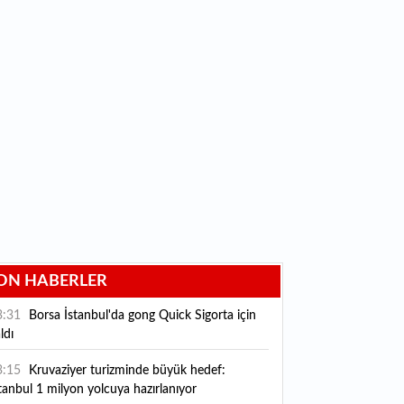
ON HABERLER
3:31
Borsa İstanbul'da gong Quick Sigorta için
ldı
3:15
Kruvaziyer turizminde büyük hedef:
tanbul 1 milyon yolcuya hazırlanıyor