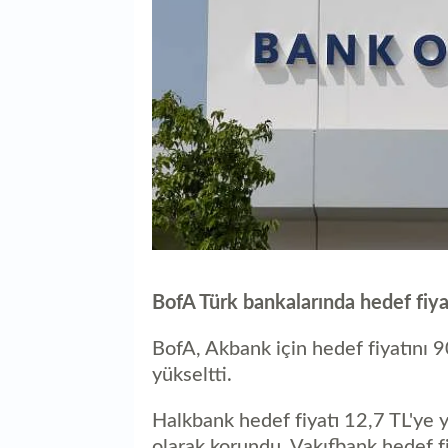
BofA Türk bankalarında hedef fiyatl
BofA, Akbank için hedef fiyatını 
yükseltti.
Halkbank hedef fiyatı 12,7 TL'ye y
olarak korundu. Vakıfbank hedef fiy