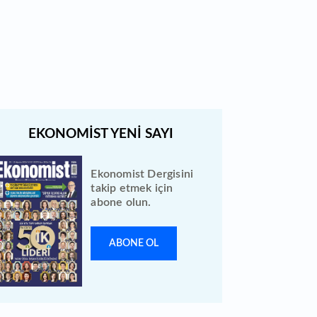
Borsada geçen hafta yeni iş
ilişkisi duyuran 12 şirket var
Ekonomist Dergisini
takip etmek için
abone olun.
ABONE OL