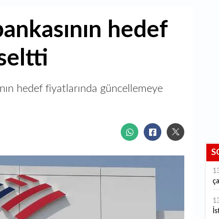
bankasının hedef
seltti
nın hedef fiyatlarında güncellemeye
S
1
ça
1
İs