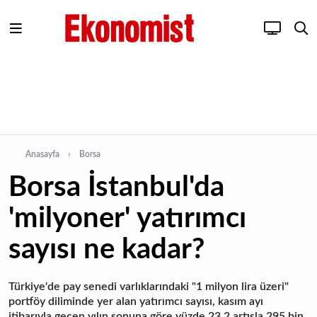
Anasayfa
Borsa
Borsa İstanbul'da
'milyoner' yatırımcı
sayısı ne kadar?
Türkiye'de pay senedi varlıklarındaki "1 milyon lira üzeri"
portföy diliminde yer alan yatırımcı sayısı, kasım ayı
itibarıyla geçen yılın sonuna göre yüzde 23,2 artışla 295 bin