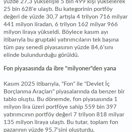
yüzde 27,3 yükselişle 5 bin 499 kişi yükselerek
25 bin 628'e ulaştı. Bu kategorinin portföy
değeri de yüzde 30,7 artışla 4 trilyon 716 milyar
441 milyon liradan, 6 trilyon 162 milyar 966
milyon liraya yükseldi. Böylece kasım ayı
itibarıyla bu gruptaki yatırımcıların tek başına
tüm pay senedi piyasasının yüzde 84,6'sını
elinde bulundurduğu görüldü.
Fon piyasasında da ibre "milyoner"den yana
Kasım 2025 itibarıyla, "Fon" ile "Devlet İç
Borçlanma Araçları" piyasalarında da benzer bir
tablo oluştu. Bu dönemde, fon piyasasında 1
milyon lira üzeri portföye sahip 559 bin 397
yatırımcının portföy değeri 7 trilyon 818 milyar
135 milyon liraya ulaştı. Bu tutar, toplam fon
pazarının yüzde 95,7'sini oluşturdu.