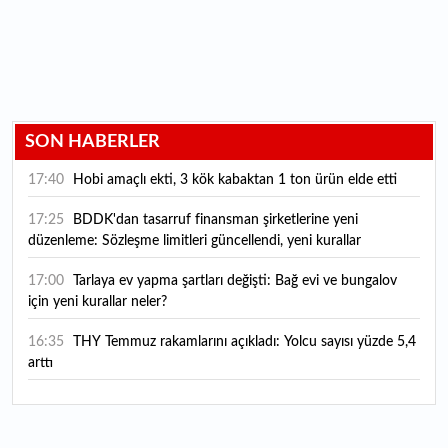
SON HABERLER
17:40
Hobi amaçlı ekti, 3 kök kabaktan 1 ton ürün elde etti
17:25
BDDK'dan tasarruf finansman şirketlerine yeni
düzenleme: Sözleşme limitleri güncellendi, yeni kurallar
yürürlüğe girdi
17:00
Tarlaya ev yapma şartları değişti: Bağ evi ve bungalov
için yeni kurallar neler?
16:35
THY Temmuz rakamlarını açıkladı: Yolcu sayısı yüzde 5,4
arttı
16:27
Piyasaların beklediği veri geldi: ABD tarım dışı istihdam
rakamları açıklandı