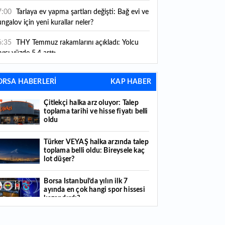
ni kurallar yürürlüğe girdi
7:00
Tarlaya ev yapma şartları değişti: Bağ evi ve
ngalov için yeni kurallar neler?
6:35
THY Temmuz rakamlarını açıkladı: Yolcu
yısı yüzde 5,4 arttı
6:27
Piyasaların beklediği veri geldi: ABD tarım
ORSA HABERLERİ
KAP HABER
şı istihdam rakamları açıklandı
Çitlekçi halka arz oluyor: Talep
6:24
Çitlekçi halka arz oluyor: Talep toplama
toplama tarihi ve hisse fiyatı belli
rihi ve hisse fiyatı belli oldu
oldu
6:10
ABD Başkanı Trump, İran'ın anlaşma
Türker VEYAŞ halka arzında talep
apmak istediğini savundu
toplama belli oldu: Bireysele kaç
lot düşer?
6:04
Boğaz’ın kıtaları birleştiren ruhu Memorial
nat Galerilerinde
Borsa İstanbul’da yılın ilk 7
ayında en çok hangi spor hissesi
6:01
Hafta sonu hava nasıl olacak?
kazandırdı?
6:00
Burgan Bank ilk yarı finansal sonuçlarını
Yabancı yatırımcı hissede satışa