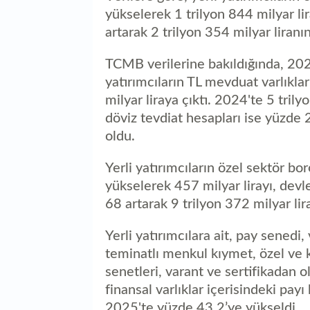
yükselerek 1 trilyon 844 milyar li
artarak 2 trilyon 354 milyar liranın
TCMB verilerine bakıldığında, 2024
yatırımcıların TL mevduat varlıkla
milyar liraya çıktı. 2024'te 5 trily
döviz tevdiat hesapları ise yüzde 2
oldu.
Yerli yatırımcıların özel sektör b
yükselerek 457 milyar lirayı, devl
68 artarak 9 trilyon 372 milyar lira
Yerli yatırımcılara ait, pay senedi,
teminatlı menkul kıymet, özel ve
senetleri, varant ve sertifikadan 
finansal varlıklar içerisindeki pay
2025'te yüzde 43,2’ye yükseldi.