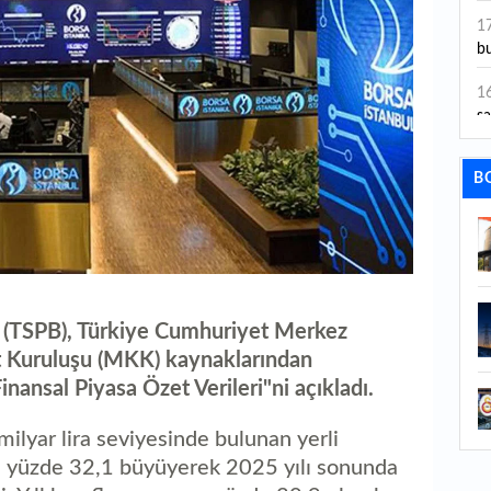
ye
1
bu
1
sa
1
B
dı
1
ta
1
y
ği (TSPB), Türkiye Cumhuriyet Merkez
 Kuruluşu (MKK) kaynaklarından
1
Sa
inansal Piyasa Özet Verileri"ni açıkladı.
1
ilyar lira seviyesinde bulunan yerli
rı, yüzde 32,1 büyüyerek 2025 yılı sonunda
1