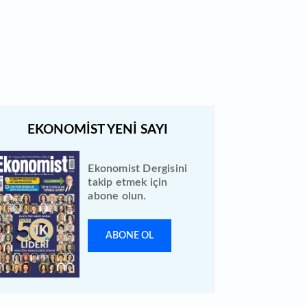
Quick Sigorta halka arz sonuçları
açıklandı: Bireysele kaç lot verdi?
Ekonomist Dergisini
takip etmek için
abone olun.
ABONE OL