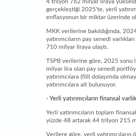
4 trilyon 762 milyar liraya yüksel
gerçekleştiği 2025'te, yerli yatır
enflasyonun bir miktar üzerinde o
MKK verilerine bakıldığında, 2024'
yatırımcıların pay senedi varlıklar
710 milyar liraya ulaştı.
TSPB verilerine göre, 2025 sonu it
milyar lira olan pay senedi portfö
yatırımcılara (fiili dolaşımda olmay
yatırımcılara ait bulunuyor.
- Yerli yatırımcıların finansal varl
Yerli yatırımcıların toplam finansal
yüzde 48 artarak 44 trilyon 215 mil
Verilere göre, yerli yatırımcıların 