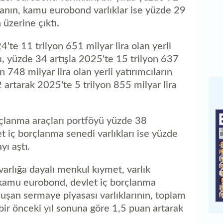
ranın, kamu eurobond varlıklar ise yüzde 29
 üzerine çıktı.
'te 11 trilyon 651 milyar lira olan yerli
rı, yüzde 34 artışla 2025'te 15 trilyon 637
on 748 milyar lira olan yerli yatırımcıların
 artarak 2025'te 5 trilyon 855 milyar lira
orçlanma araçları portföyü yüzde 38
et iç borçlanma senedi varlıkları ise yüzde
yı aştı.
 varlığa dayalı menkul kıymet, varlık
 kamu eurobond, devlet iç borçlanma
oluşan sermaye piyasası varlıklarının, toplam
ı bir önceki yıl sonuna göre 1,5 puan artarak