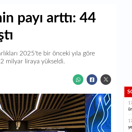
in payı arttı: 44
ştı
rlıkları 2025'te bir önceki yıla göre
 milyar liraya yükseldi.
S
1
ür
1
ye