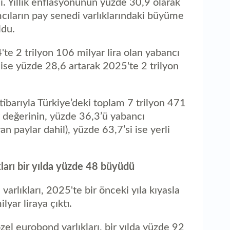
di. Yıllık enflasyonunun yüzde 30,9 olarak
aç
ımcıların pay senedi varlıklarındaki büyüme
ldu.
te 2 trilyon 106 milyar lira olan yabancı
ı ise yüzde 28,6 artarak 2025'te 2 trilyon
ibarıyla Türkiye’deki toplam 7 trilyon 471
y değerinin, yüzde 36,3’ü yabancı
an paylar dahil), yüzde 63,7’si ise yerli
ıkları bir yılda yüzde 48 büyüdü
 varlıkları, 2025'te bir önceki yıla kıyasla
yar liraya çıktı.
özel eurobond varlıkları, bir yılda yüzde 92