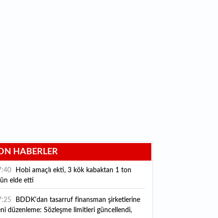
ON HABERLER
7:40
Hobi amaçlı ekti, 3 kök kabaktan 1 ton
ün elde etti
7:25
BDDK'dan tasarruf finansman şirketlerine
ni düzenleme: Sözleşme limitleri güncellendi,