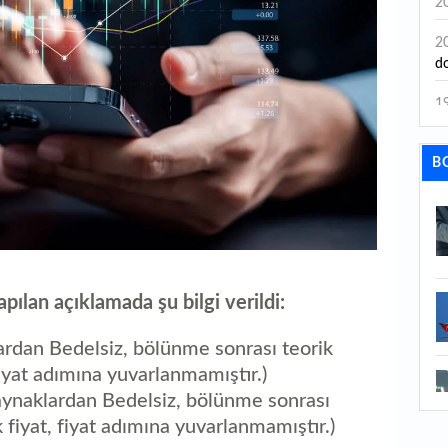
2
2
do
1
ka
B
1
ol
1
İh
1
pılan açıklamada şu bilgi verildi:
Bi
rdan Bedelsiz, bölünme sonrası teorik
1
ne
 fiyat adımına yuvarlanmamıştır.)
naklardan Bedelsiz, bölünme sonrası
1
k fiyat, fiyat adımına yuvarlanmamıştır.)
ha