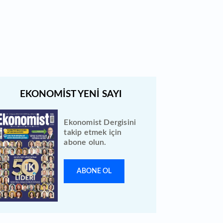
Borsa İstanbul'da gong Kardemir
Çelik için çaldı
Ekonomist Dergisini
takip etmek için
abone olun.
ABONE OL