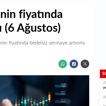
nin fiyatında
 (6 Ağustos)
nin fiyatında bedelsiz sermaye artırımı
S
2
y
2