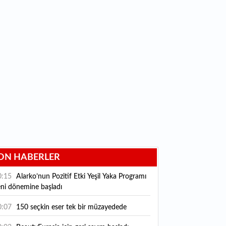
ON HABERLER
0:15
Alarko’nun Pozitif Etki Yeşil Yaka Programı
eni dönemine başladı
0:07
150 seçkin eser tek bir müzayedede