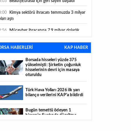
0:03
BeautyEurasia için geri sayım başladı
0:00
Kimya sektörü ihracatı temmuzda 3 milyar
ları aştı
9:56
Mücevher ihracatına 7,9 milyar dolarlık
tkı
ORSA HABERLERİ
KAP HABER
8:21
Güç elektroniğinde küresel oyun kurucu
mayı hedefliyor
Borsada hisseleri yüzde 375
yükselmişti: Şirketin çoğunluk
7:38
ABD'den 125 milyar dolarlık tahvil ihracı:
hisselerinin devri için masaya
ale takvimi açıklandı
oturuldu
6:55
Malta bayraklı dev kruvaziyer Marmaris'te:
nlerce turist ilçeye geldi
Türk Hava Yolları 2026 ilk yarı
bilanço verilerini KAP'a bildirdi
6:44
Şeftali fiyatları 1 günde yarıya düştü: İşte
deni...
Bugün temettü ödeyen 1
hissenin fiyatında düzeltme
6:22
Fatih'te tarihin izleri korunuyor: Osmanlı
yapıldı
zireleri restore ediliyor