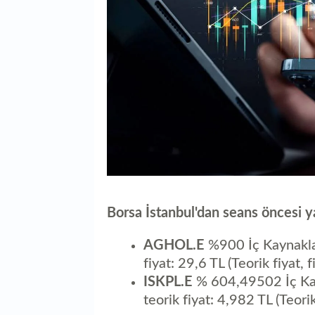
Borsa İstanbul'dan seans öncesi ya
AGHOL.E
%900 İç Kaynakla
fiyat: 29,6 TL (Teorik fiyat,
ISKPL.E
% 604,49502 İç Kay
teorik fiyat: 4,982 TL (Teori