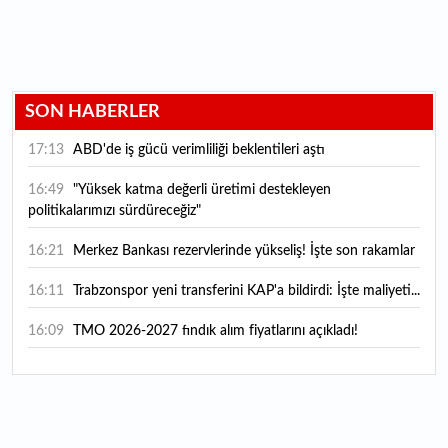
SON HABERLER
17:13
ABD'de iş gücü verimliliği beklentileri aştı
16:49
"Yüksek katma değerli üretimi destekleyen
politikalarımızı sürdüreceğiz"
16:21
Merkez Bankası rezervlerinde yükseliş! İşte son rakamlar
16:11
Trabzonspor yeni transferini KAP'a bildirdi: İşte maliyeti...
16:09
TMO 2026-2027 fındık alım fiyatlarını açıkladı!
15:59
Bankacılık sektörünün toplam mevduatı geriledi
15:07
Yabancı yatırımcı hissede satışa döndü