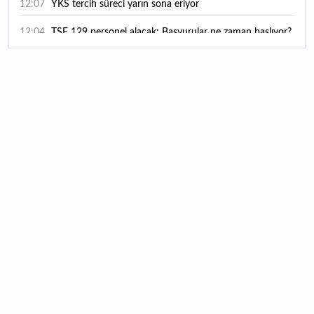
12:07
YKS tercih süreci yarın sona eriyor
12:04
TSE 129 personel alacak: Başvurular ne zaman başlıyor?
12:01
Temmuz ayı rakamları açıklandı: Hava yolunda yüzde
2,6'lık artış
00:16
1500 yıllık gizem gün yüzüne çıktı: Dünyada eşi benzeri
yok
00:06
12 bin yıldır genetiğini koruyor: Üretim alanı iki katına
çıkacak
12:37
Kırtasiye sektöründe okula dönüş mesaisi başladı
12:20
En çok hangi meslek grubu internet kullanıyor?