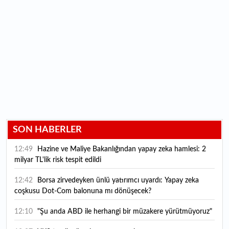
SON HABERLER
12:49
Hazine ve Maliye Bakanlığından yapay zeka hamlesi: 2
milyar TL'lik risk tespit edildi
12:42
Borsa zirvedeyken ünlü yatırımcı uyardı: Yapay zeka
coşkusu Dot-Com balonuna mı dönüşecek?
12:10
"Şu anda ABD ile herhangi bir müzakere yürütmüyoruz"