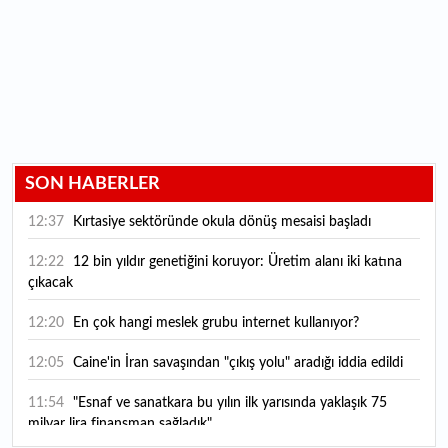
SON HABERLER
12:37
Kırtasiye sektöründe okula dönüş mesaisi başladı
12:22
12 bin yıldır genetiğini koruyor: Üretim alanı iki katına
çıkacak
12:20
En çok hangi meslek grubu internet kullanıyor?
12:05
Caine'in İran savaşından "çıkış yolu" aradığı iddia edildi
11:54
"Esnaf ve sanatkara bu yılın ilk yarısında yaklaşık 75
milyar lira finansman sağladık"