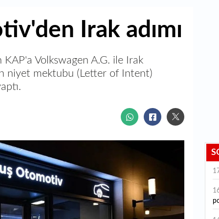
iv'den Irak adımı
AP'a Volkswagen A.G. ile Irak
n niyet mektubu (Letter of Intent)
aptı.
S
1
1
po