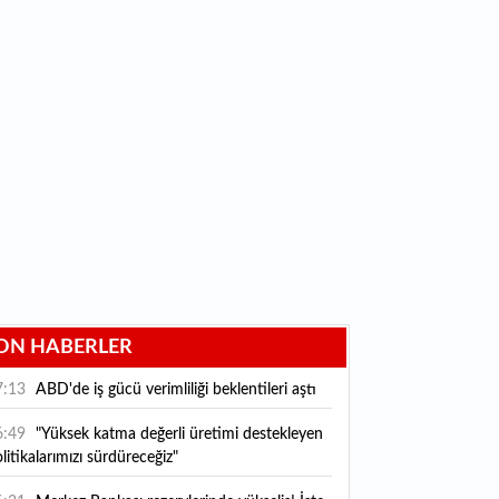
ON HABERLER
7:13
ABD'de iş gücü verimliliği beklentileri aştı
6:49
"Yüksek katma değerli üretimi destekleyen
litikalarımızı sürdüreceğiz"