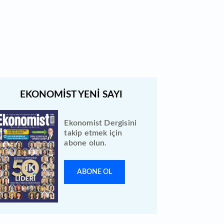
Bewen Enerji halka arzı ileri bir
tarihe ertelendi
Ekonomist Dergisini
takip etmek için
abone olun.
ABONE OL