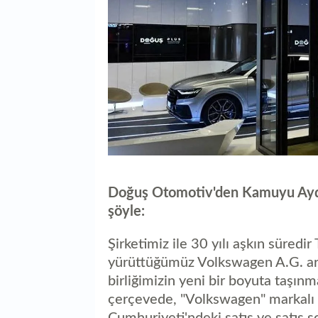
Doğuş Otomotiv'den Kamuyu Aydı
şöyle:
Şirketimiz ile 30 yılı aşkın süredir
yürüttüğümüz Volkswagen A.G. aras
birliğimizin yeni bir boyuta taşın
çerçevede, "Volkswagen" markalı "
Cumhuriyeti'ndeki satış ve satış so