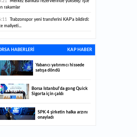
6:21
Merkez Bankası rezervlerinde yükseliş! İşte
on rakamlar
6:11
Trabzonspor yeni transferini KAP'a bildirdi:
te maliyeti...
6:09
TMO 2026-2027 fındık alım fiyatlarını
ıkladı!
ORSA HABERLERİ
KAP HABER
5:59
Bankacılık sektörünün toplam mevduatı
riledi
Yabancı yatırımcı hissede
satışa döndü
5:07
Yabancı yatırımcı hissede satışa döndü
4:39
KKM'de düşüş sürüyor: Bakiye 157 milyon
Borsa İstanbul'da gong Quick
Sigorta için çaldı
raya geriledi
4:29
Türkiye'de her 4 kişiden 3'ü internet
SPK 4 şirketin halka arzını
nkacılığı kullanıyor
onayladı
4:26
Türkiye'nin 2026 dijital karnesi: En çok
llanılan ilk 3 uygulama hangileri oldu?
Borsada hisseleri yüzde 375