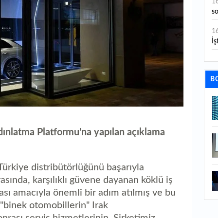
1
s
1
İş
1
aç
B
1
ge
1
nlatma Platformu'na yapılan açıklama
1
li
 Türkiye distribütörlüğünü başarıyla
1
ında, karşılıklı güvene dayanan köklü iş
ba
ması amacıyla önemli bir adım atılmış ve bu
1
binek otomobillerin" Irak
ku
nrası servis hizmetlerinin, Şirketimiz