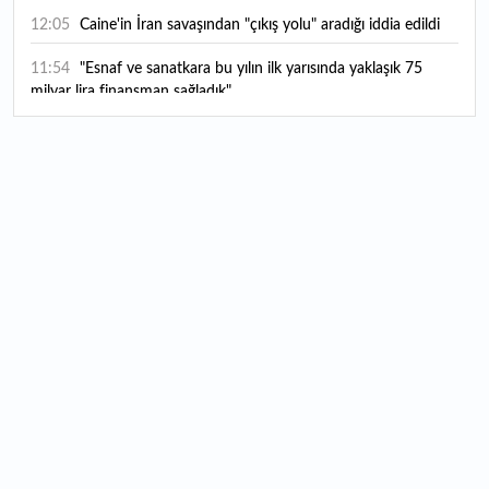
12:05
Caine'in İran savaşından "çıkış yolu" aradığı iddia edildi
11:54
"Esnaf ve sanatkara bu yılın ilk yarısında yaklaşık 75
milyar lira finansman sağladık"
11:52
Yaratıcılık ve ticaret bir araya geldi: İşte İstanbul'un yeni
girişimcilik alanı
11:35
Alarko Holding'den stratejik satın alma: Carrier'ın
paylarının tamamını devralıyor
11:34
Turizmcilerin yüzünü güldüren hareketlilik: Festival
bölgeye canlılık getirdi
11:23
Küresel piyasalarda yeni haftada takip edilecek 4 gelişme
hangileri olacak?
11:05
Borsada bu hafta en çok kazandıran ve kaybettiren 3
hisse