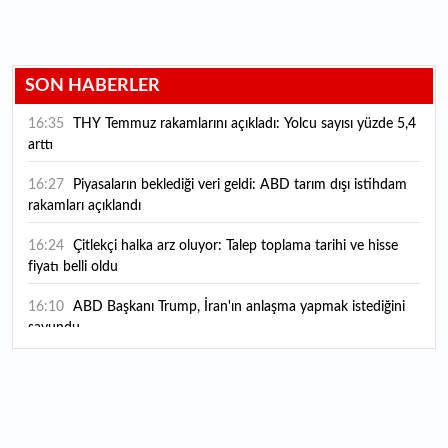
SON HABERLER
16:35
THY Temmuz rakamlarını açıkladı: Yolcu sayısı yüzde 5,4
arttı
16:27
Piyasaların beklediği veri geldi: ABD tarım dışı istihdam
rakamları açıklandı
16:24
Çitlekçi halka arz oluyor: Talep toplama tarihi ve hisse
fiyatı belli oldu
16:10
ABD Başkanı Trump, İran'ın anlaşma yapmak istediğini
savundu
16:04
Boğaz’ın kıtaları birleştiren ruhu Memorial Sanat
Galerilerinde
16:01
Hafta sonu hava nasıl olacak?