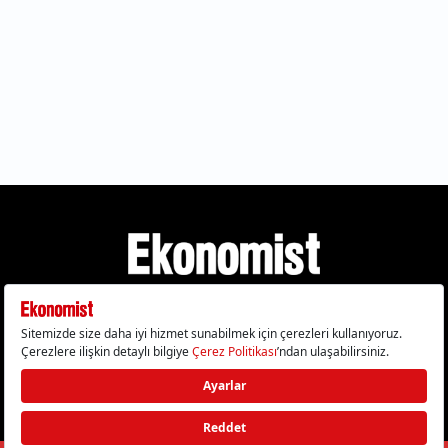
Gizlilik Politikası
Çerez Politikası
Çerezleri Sıfırla
KVKK Metni
Künye
İletişim