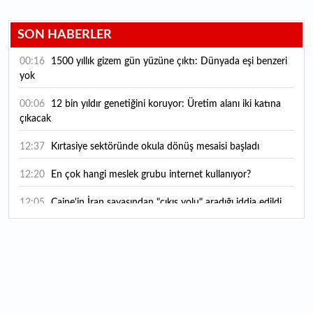
SON HABERLER
00:16
1500 yıllık gizem gün yüzüne çıktı: Dünyada eşi benzeri
yok
00:06
12 bin yıldır genetiğini koruyor: Üretim alanı iki katına
çıkacak
12:37
Kırtasiye sektöründe okula dönüş mesaisi başladı
12:20
En çok hangi meslek grubu internet kullanıyor?
12:05
Caine'in İran savaşından "çıkış yolu" aradığı iddia edildi
11:54
"Esnaf ve sanatkara bu yılın ilk yarısında yaklaşık 75
milyar lira finansman sağladık"
11:52
Yaratıcılık ve ticaret bir araya geldi: İşte İstanbul'un yeni
girişimcilik alanı