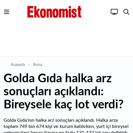
Anasayfa
Borsa
Golda Gıda halka arz
sonuçları açıklandı:
Bireysele kaç lot verdi?
Golda Gıda'nın halka arz sonuçları açıklandı. Halka arza
toplam 749 bin 674 kişi ve kurum katılırken, yurt içi bireysel
yatırımcılara hesap başına en fazla 131-132 lot pay dağıtıldı.