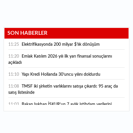
SON HABERLER
11:25
Elektrifikasyonda 200 milyar $’lık dönüşüm
11:20
Emlak Katılım 2026 yılı ilk yarı finansal sonuçlarını
açıkladı
11:10
Yapı Kredi Hollanda 30’uncu yılını doldurdu
11:08
TMSF iki şirketin varlıklarını satışa çıkardı: 95 araç da
satış listesinde
11:03
Bakan Işıkhan İŞKUR’un 7 aylık istihdam verilerini
paylaştı
11:00
“Wings ekosistemini yeni nesil dijital deneyimlerle ve
çözümlerle güçlendireceğiz”