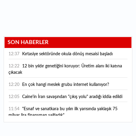
SON HABERLER
12:37
Kırtasiye sektöründe okula dönüş mesaisi başladı
12:22
12 bin yıldır genetiğini koruyor: Üretim alanı iki katına
çıkacak
12:20
En çok hangi meslek grubu internet kullanıyor?
12:05
Caine'in İran savaşından "çıkış yolu" aradığı iddia edildi
11:54
"Esnaf ve sanatkara bu yılın ilk yarısında yaklaşık 75
milyar lira finansman sağladık"
11:52
Yaratıcılık ve ticaret bir araya geldi: İşte İstanbul'un yeni
girişimcilik alanı