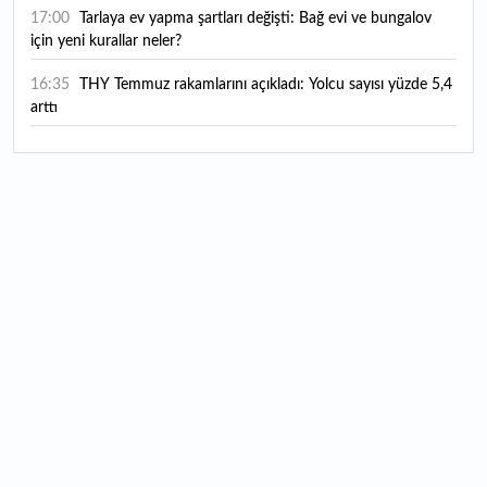
17:00
Tarlaya ev yapma şartları değişti: Bağ evi ve bungalov
için yeni kurallar neler?
16:35
THY Temmuz rakamlarını açıkladı: Yolcu sayısı yüzde 5,4
arttı
16:27
Piyasaların beklediği veri geldi: ABD tarım dışı istihdam
rakamları açıklandı
16:24
Çitlekçi halka arz oluyor: Talep toplama tarihi ve hisse
fiyatı belli oldu
16:10
ABD Başkanı Trump, İran'ın anlaşma yapmak istediğini
savundu
16:04
Boğaz’ın kıtaları birleştiren ruhu Memorial Sanat
Galerilerinde
16:01
Hafta sonu hava nasıl olacak?
16:00
Burgan Bank ilk yarı finansal sonuçlarını açıkladı