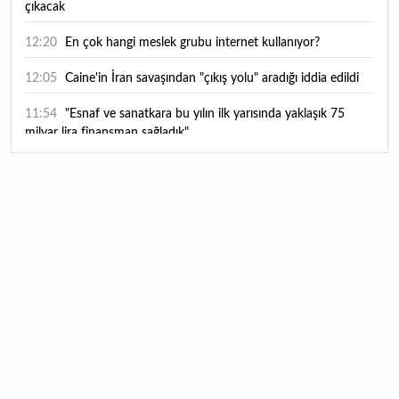
çıkacak
12:20
En çok hangi meslek grubu internet kullanıyor?
12:05
Caine'in İran savaşından "çıkış yolu" aradığı iddia edildi
11:54
"Esnaf ve sanatkara bu yılın ilk yarısında yaklaşık 75
milyar lira finansman sağladık"
11:52
Yaratıcılık ve ticaret bir araya geldi: İşte İstanbul'un yeni
girişimcilik alanı
11:35
Alarko Holding'den stratejik satın alma: Carrier'ın
paylarının tamamını devralıyor
11:34
Turizmcilerin yüzünü güldüren hareketlilik: Festival
bölgeye canlılık getirdi
11:23
Küresel piyasalarda yeni haftada takip edilecek 4 gelişme
hangileri olacak?
11:05
Borsada bu hafta en çok kazandıran ve kaybettiren 3