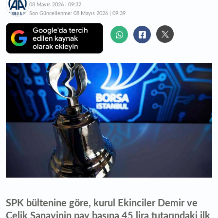
08 Mayıs 2026 | 09:32
Son Güncellenme:
08 Mayıs 2026 | 09:39
SPK bültenine göre, kurul Ekinciler Demir ve
Çelik Sanayinin pay başına 45 lira tutarındaki ilk