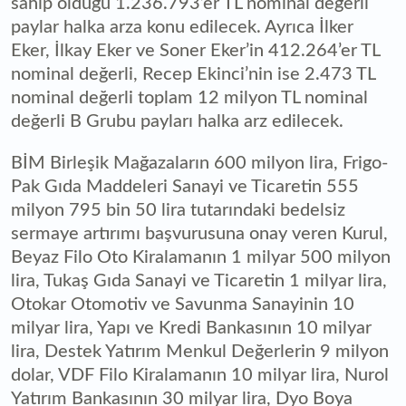
sahip olduğu 1.236.793’er TL nominal değerli
paylar halka arza konu edilecek. Ayrıca İlker
Eker, İlkay Eker ve Soner Eker’in 412.264’er TL
nominal değerli, Recep Ekinci’nin ise 2.473 TL
nominal değerli toplam 12 milyon TL nominal
değerli B Grubu payları halka arz edilecek.
BİM Birleşik Mağazaların 600 milyon lira, Frigo-
Pak Gıda Maddeleri Sanayi ve Ticaretin 555
milyon 795 bin 50 lira tutarındaki bedelsiz
sermaye artırımı başvurusuna onay veren Kurul,
Beyaz Filo Oto Kiralamanın 1 milyar 500 milyon
lira, Tukaş Gıda Sanayi ve Ticaretin 1 milyar lira,
Otokar Otomotiv ve Savunma Sanayinin 10
milyar lira, Yapı ve Kredi Bankasının 10 milyar
lira, Destek Yatırım Menkul Değerlerin 9 milyon
dolar, VDF Filo Kiralamanın 10 milyar lira, Nurol
Yatırım Bankasının 30 milyar lira, Dyo Boya