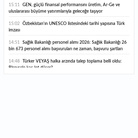
15:11
GEN, güçlü finansal performansını üretim, Ar-Ge ve
uluslararası büyüme yatırımlarıyla geleceğe taşıyor
15:02
Özbekistan'ın UNESCO listesindeki tarihi yapısına Türk
imzası
14:51
Sağlık Bakanlığı personel alımı 2026: Sağlık Bakanlığı 26
bin 673 personel alımı başvuruları ne zaman, başvuru şartları
neler?
14:48
Türker VEYAŞ halka arzında talep toplama belli oldu:
Bireysele kaç lot düşer?
14:45
Evim sisteminde yeni şartlar ve kısıtlamalar gündemde:
Finansman limitleri değişecek mi, yeni kurallar neler?
14:08
Yargıtay son noktayı koydu: Satış primi, yakacak yardımı
kıdem tazminatına eklenir mi?
13:25
"ABD'nin mühimmat stoklarındaki azalma haberleri İran'ı
cesaretlendirebilir"
13:19
OMODA | JAECOO ilk kez 2026 Paris Otomobil