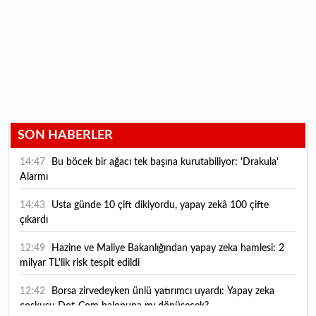
SON HABERLER
14:47
Bu böcek bir ağacı tek başına kurutabiliyor: 'Drakula'
Alarmı
14:43
Usta günde 10 çift dikiyordu, yapay zekâ 100 çifte
çıkardı
12:49
Hazine ve Maliye Bakanlığından yapay zeka hamlesi: 2
milyar TL'lik risk tespit edildi
12:42
Borsa zirvedeyken ünlü yatırımcı uyardı: Yapay zeka
coşkusu Dot-Com balonuna mı dönüşecek?