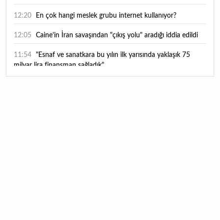
12:20
En çok hangi meslek grubu internet kullanıyor?
12:05
Caine'in İran savaşından "çıkış yolu" aradığı iddia edildi
11:54
"Esnaf ve sanatkara bu yılın ilk yarısında yaklaşık 75
milyar lira finansman sağladık"
11:52
Yaratıcılık ve ticaret bir araya geldi: İşte İstanbul'un yeni
girişimcilik alanı
11:35
Alarko Holding'den stratejik satın alma: Carrier'ın
paylarının tamamını devralıyor
11:34
Turizmcilerin yüzünü güldüren hareketlilik: Festival
bölgeye canlılık getirdi
11:23
Küresel piyasalarda yeni haftada takip edilecek 4 gelişme
hangileri olacak?
11:05
Borsada bu hafta en çok kazandıran ve kaybettiren 3
hisse