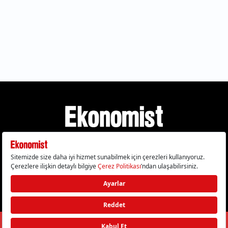
Gizlilik Politikası
Çerez Politikası
Çerezleri Sıfırla
KVKK Metni
Künye
İletişim