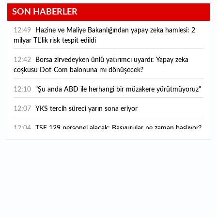
SON HABERLER
12:49
Hazine ve Maliye Bakanlığından yapay zeka hamlesi: 2
milyar TL'lik risk tespit edildi
12:42
Borsa zirvedeyken ünlü yatırımcı uyardı: Yapay zeka
coşkusu Dot-Com balonuna mı dönüşecek?
12:10
"Şu anda ABD ile herhangi bir müzakere yürütmüyoruz"
12:07
YKS tercih süreci yarın sona eriyor
12:04
TSE 129 personel alacak: Başvurular ne zaman başlıyor?
12:01
Temmuz ayı rakamları açıklandı: Hava yolunda yüzde
2,6'lık artış
00:16
1500 yıllık gizem gün yüzüne çıktı: Dünyada eşi benzeri
yok
00:06
12 bin yıldır genetiğini koruyor: Üretim alanı iki katına
çıkacak